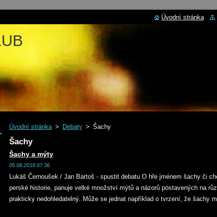
Úvodní stránka
LUB
Úvodní stránka
>
Debaty
>
Šachy
Šachy
Šachy a mýty
05.08.2018 07:36
Lukáš Černoušek / Jan Bartoš - spustit debatu O hře jménem šachy či chce
perské historie, panuje velké množství mýtů a názorů postavených na různ
prakticky nedohledatelný. Může se jednat například o tvrzení, že šachy 