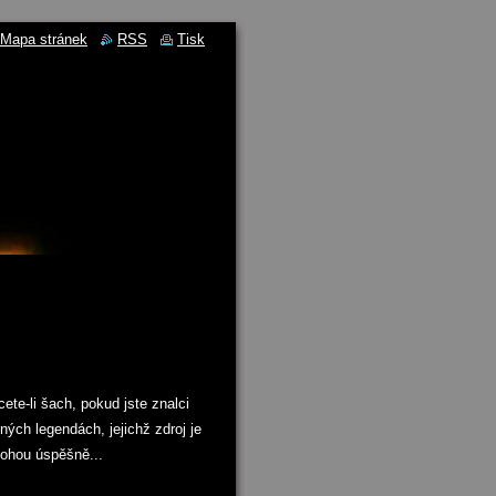
Mapa stránek
RSS
Tisk
te-li šach, pokud jste znalci
ých legendách, jejichž zdroj je
mohou úspěšně...