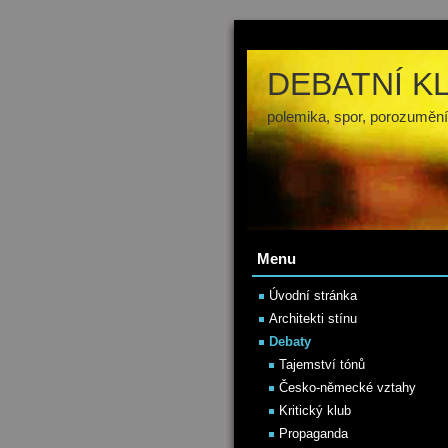
DEBATNÍ K
polemika, spor, porozumění
Menu
Úvodní stránka
Architekti stínu
Debaty
Tajemství tónů
Česko-německé vztahy
Kritický klub
Propaganda