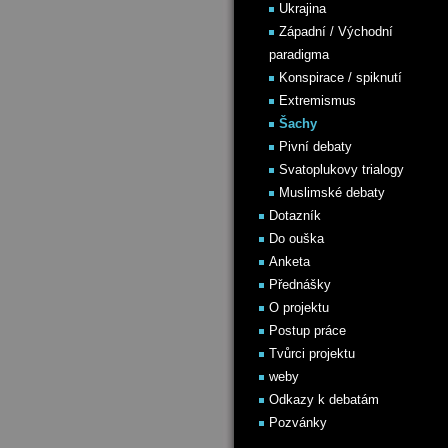
Ukrajina
Západní / Východní
paradigma
Konspirace / spiknutí
Extremismus
Šachy
Pivní debaty
Svatoplukovy trialogy
Muslimské debaty
Dotazník
Do ouška
Anketa
Přednášky
O projektu
Postup práce
Tvůrci projektu
weby
Odkazy k debatám
Pozvánky