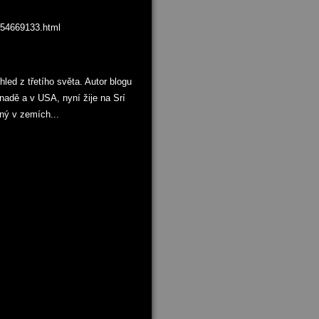
1054669133.html
ed z třetího světa. Autor blogu
anadě a v USA, nyní žije na Srí
ný v zemích...