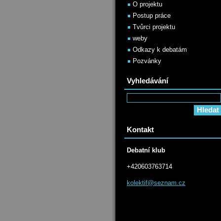
O projektu
Postup práce
Tvůrci projektu
weby
Odkazy k debatám
Pozvánky
Vyhledávání
Kontakt
Debatní klub
+420603763714
kolektif
@seznam.
cz