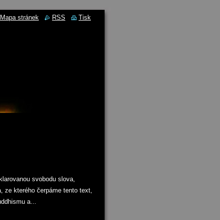
Mapa stránek
RSS
Tisk
klarovanou svobodu slova,
a, ze kterého čerpáme tento text,
uddhismu a...