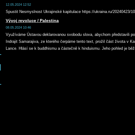
12.05.2024 12:52
Spustit Nesmyslnost Ukrajinské kapitulace https://ukraina.ru/20240423/
Vývoj revoluce / Palestina
08.05.2024 10:46
Využíváme Ústavou deklarovanou svobodu slova, abychom představili pohl
Indrajit Samarajiva, ze kterého čerpáme tento text, prožil část života v K
Lance. Hlásí se k buddhismu a částečně k hinduismu. Jeho pohled je běž