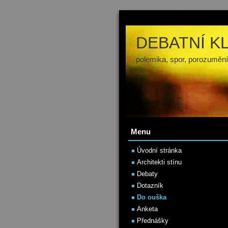
DEBATNÍ K
polemika, spor, porozumění
Menu
Úvodní stránka
Architekti stínu
Debaty
Dotazník
Do ouška
Anketa
Přednášky