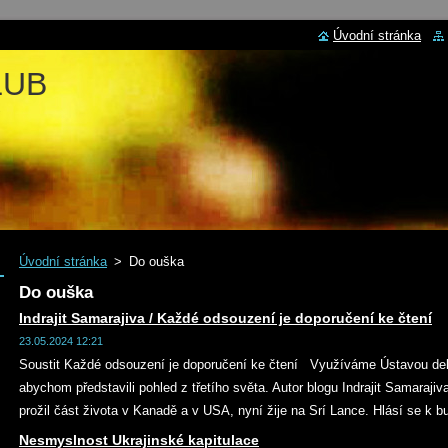
Úvodní stránka
LUB
Úvodní stránka
>
Do ouška
Do ouška
Indrajit Samarajiva / Každé odsouzení je doporučení ke čtení
23.05.2024 12:21
Soustit Každé odsouzení je doporučení ke čtení Využíváme Ústavou de
abychom představili pohled z třetího světa. Autor blogu Indrajit Samarajiv
prožil část života v Kanadě a v USA, nyní žije na Srí Lance. Hlásí se k b
Nesmyslnost Ukrajinské kapitulace