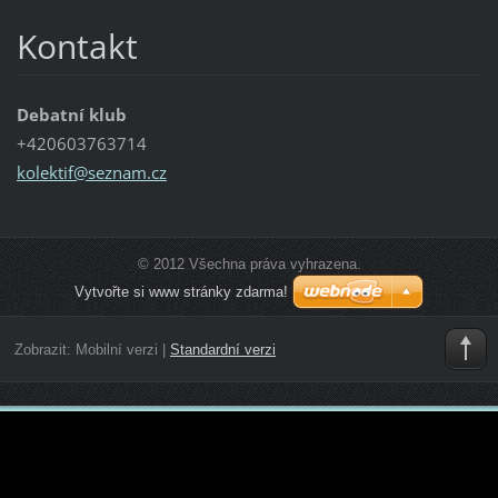
Kontakt
Debatní klub
+420603763714
kolektif
@seznam.
cz
© 2012 Všechna práva vyhrazena.
Vytvořte si www stránky zdarma!
Zobrazit:
Mobilní verzi
|
Standardní verzi