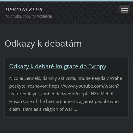
DEBATNÍ KLUB
polemika, spor, porozumění
Odkazy k debatám
Odkazy k debatě Imigrace do Evropy
Nicolai Sennels, dansky aktivista, hnutie Pegida v Prahe
poskytol rozhovor: https://www.youtube.com/watch?
feature=player_embedded&v=nPecrpCLNXo Mehdi
Hasan One of the best arguments against people who
claim Islam as a religion of war....