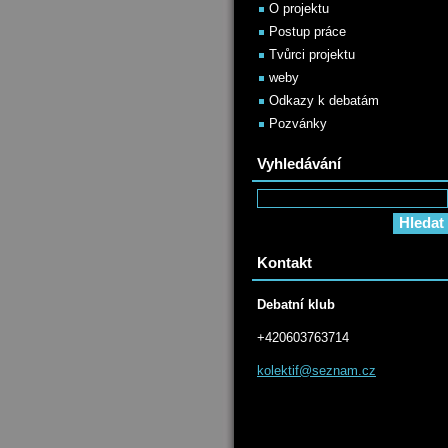
O projektu
Postup práce
Tvůrci projektu
weby
Odkazy k debatám
Pozvánky
Vyhledávání
Kontakt
Debatní klub
+420603763714
kolektif
@seznam.
cz