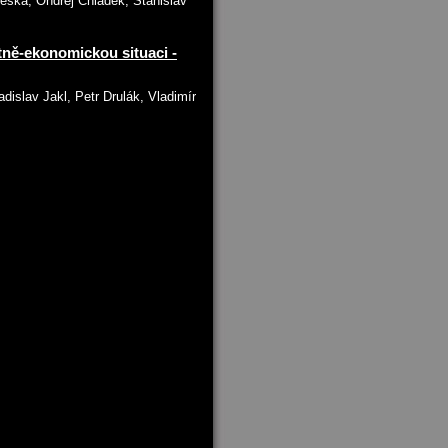
keska, Ondřej Chládek, Stanislav
tně-ekonomickou situaci -
dislav Jakl, Petr Drulák, Vladimír