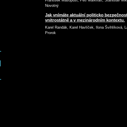
František Masopust, Petr Markvart, Stanislav Mi
Novotný
Jak vnímáte aktuální politicko bezpečnos
vnitrostátně a v mezinárodním kontextu.
Karel Randák, Karel Havlíček, Ilona Švihlíková, La
Prorok