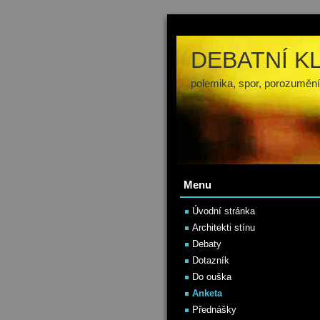
DEBATNÍ K
polemika, spor, porozumění
Menu
Úvodní stránka
Architekti stínu
Debaty
Dotazník
Do ouška
Anketa
Přednášky