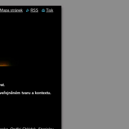
Mapa stránek
RSS
Tisk
at.
zveřejněném tvaru a kontextu.