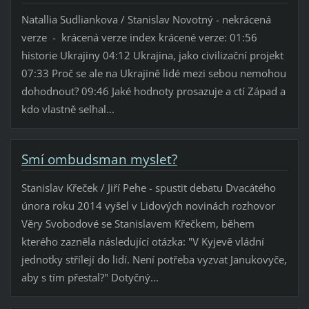
Natallia Sudliankova / Stanislav Novotný - nekrácená
verze - krácená verze index krácené verze: 01:56
historie Ukrajiny 04:12 Ukrajina, jako civilizační projekt
07:33 Proč se ale na Ukrajině lidé mezi sebou nemohou
dohodnout? 09:46 Jaké hodnoty prosazuje a ctí Západ a
kdo vlastně selhal...
Smí ombudsman myslet?
Stanislav Křeček / Jiří Pehe - spustit debatu Dvacátého
února roku 2014 vyšel v Lidových novinách rozhovor
Věry Svobodové se Stanislavem Křečkem, během
kterého zazněla následující otázka: "V Kyjevě vládní
jednotky střílejí do lidí. Není potřeba vyzvat Janukovyče,
aby s tím přestal?" Dotyčný...