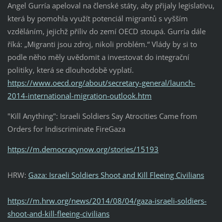
Angel Gurría apeloval na členské státy, aby přijaly legislativu,
která by pomohla využít potenciál migrantů s vyšším
vzděláním, jejichž příliv do zemí OECD stoupá. Gurría dále
říká: „Migranti jsou zdroj, nikoli problém.“ Vlády by si to
podle něho měly uvědomit a investovat do integrační
politiky, která se dlouhodobě vyplatí.
https://www.oecd.org/about/secretary-general/launch-
2014-international-migration-outlook.htm
"Kill Anything": Israeli Soldiers Say Atrocities Came from
Orders for Indiscriminate FireGaza
https://m.democracynow.org/stories/15193
HRW:
Gaza: Israeli Soldiers Shoot and Kill Fleeing Civilians
https://m.hrw.org/news/2014/08/04/gaza-israeli-soldiers-
shoot-and-kill-fleeing-civilians