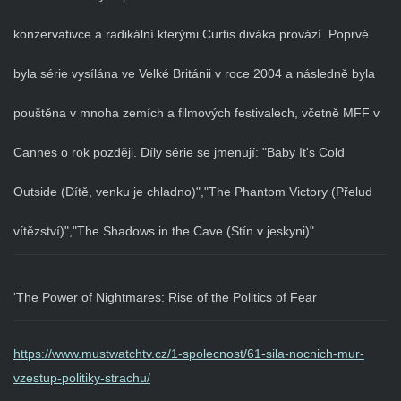
konzervativce a radikální kterými Curtis diváka provází. Poprvé
byla série vysílána ve Velké Británii v roce 2004 a následně byla
pouštěna v mnoha zemích a filmových festivalech, včetně MFF v
Cannes o rok později. Díly série se jmenují: "Baby It's Cold
Outside (Dítě, venku je chladno)","The Phantom Victory (Přelud
vítězství)","The Shadows in the Cave (Stín v jeskyni)"
'The Power of Nightmares: Rise of the Politics of Fear
https://www.mustwatchtv.cz/1-spolecnost/61-sila-nocnich-mur-
vzestup-politiky-strachu/