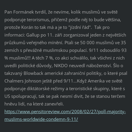
Pan Formánek tvrdil, že nevíme, kolik muslimů ve světě
podporuje terorismus, přičemž podle něj to bude většina,
protože Korán to tak má a je to "jízdní řád". Tak pro
informaci: Gallup po 11. záři zorganizoval jeden z největších
průzkumů veřejného mínění. Ptali se 50 000 muslimů ve 35
zemích s převážně muslimskou populací. 9/11 odsoudilo 93
% muslimů!!! A těch 7 %, co akci schválilo, tak všichni z nich
uvedli politické důvody, NIKDO neuvedl náboženství. Šlo o
takzvaný Blowback americké zahraniční politiky, o které psal
Chalmers Johnson ještě před 9/11...Když Amerika ve světě
podporuje diktátorské režimy a teroristické skupiny, které s
US spolupracují, tak se pak nesmí divit, že se stanou terčem
hněvu lidí, na které zanevřeli.
https://www.pensitoreview.com/2008/02/27/poll-majority-
muslims-worldwide-condemn-9-11/