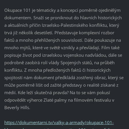
Okupace 101 je tématicky a koncepcí poměrně ojedinělým
dokumentem. Snaží se proniknout do hlavních historických
a aktuálních příčin Izraelsko-Palestinského konfliktu, který
trvá již několik desetiletí. Představuje komplexní rozbor
faktů a mnoho přehlížených souvislostí. Dále poukazuje na
mnoho mýtů, které ve světě vznikly a převládají. Film také
popisuje život pod izraelskou vojenskou nadvládou, dále se
podrobně zaobírá rolí vlády Spojených států, na průběh
konfliktu. Z mnoha předložených faktů či historických
spojitostí nám dokument předkládá zostřený obraz, který se
může poměrně lišit od zažité představy o realitě získané z
médií. Kde leží skutečná pravda? Na to se vám pokusí
odpovědět výherce Zlaté palmy na filmovém festivalu v
Beverly Hills.
https://dokumentarni.tv/valky-a-armady/okupace-101-