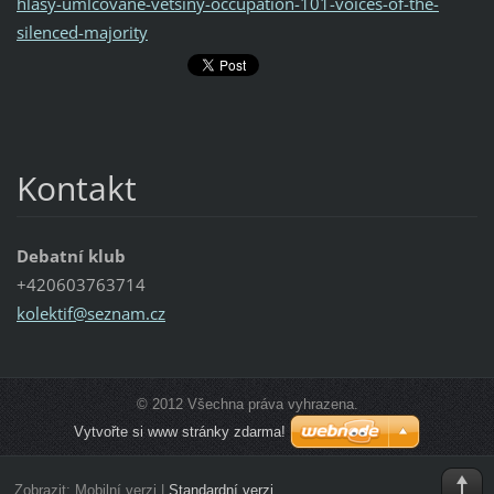
hlasy-umlcovane-vetsiny-occupation-101-voices-of-the-
silenced-majority
Kontakt
Debatní klub
+420603763714
kolektif
@seznam.
cz
© 2012 Všechna práva vyhrazena.
Vytvořte si www stránky zdarma!
Zobrazit:
Mobilní verzi
|
Standardní verzi