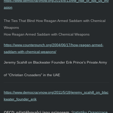
https://www.democracynow.org/2014/8/13/the_rise_of_isis_us_inv
asion
The Ties That Blind How Reagan Armed Saddam with Chemical
Weapons
How Reagan Armed Saddam with Chemical Weapons
https://www.counterpunch.org/2004/06/17/how-reagan-armed-
saddam-with-chemical-weapons/
Jeremy Scahill on Blackwater Founder Erik Prince's Private Army
of "Christian Crusaders" in the UAE
https://www.democracynow.org/2011/5/18/jeremy_scahill_on_blac
kwater_founder_erik
OECD: přistěhovalci jsou prinosem
S
tatistiky Organizace