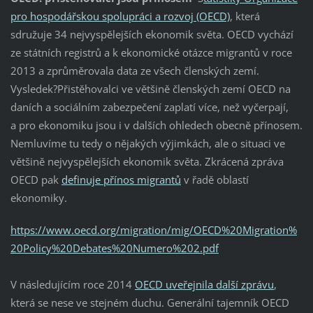
pro hospodářskou spolupráci a rozvoj (OECD)
, která
sdružuje 34 nejvyspělejších ekonomik světa. OECD vychází
ze státních registrů a k ekonomické otázce migrantů v roce
2013 a zprůměrovala data ze všech členských zemí.
Vysledek?Přistěhovalci ve většině členských zemí OECD na
daních a sociálním zabezpečení zaplatí více, než vyčerpají,
a pro ekonomiku jsou i v dalších ohledech obecně přínosem.
Nemluvíme tu tedy o nějakých výjimkách, ale o situaci ve
většině nejvyspělejších ekonomik světa. Zkrácená zpráva
OECD pak
definuje přínos migrantů
v řadě oblastí
ekonomiky.
https://www.oecd.org/migration/mig/OECD%20Migration%
20Policy%20Debates%20Numero%202.pdf
V následujícím roce 2014
OECD uveřejnila další zprávu
,
která se nese ve stejném duchu. Generální tajemník OECD