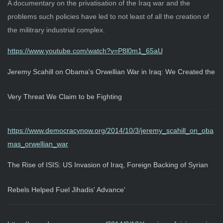
A documentary on the privatisation of the Iraq war and the
problems such policies have led to not least of all the creation of
the militrary industrial complex.
https://www.youtube.com/watch?v=P8l0m1_65aU
Jeremy Scahill on Obama's Orwellian War in Iraq: We Created the
Very Threat We Claim to be Fighting
https://www.democracynow.org/2014/10/3/jeremy_scahill_on_oba
mas_orwellian_war
The Rise of ISIS: US Invasion of Iraq, Foreign Backing of Syrian
Rebels Helped Fuel Jihadis' Advance'