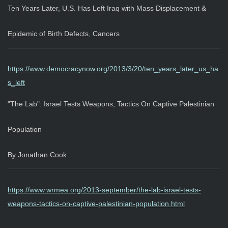
Ten Years Later, U.S. Has Left Iraq with Mass Displacement &
Epidemic of Birth Defects, Cancers
https://www.democracynow.org/2013/3/20/ten_years_later_us_ha
s_left
"The Lab": Israel Tests Weapons, Tactics On Captive Palestinian
Population
By Jonathan Cook
https://www.wrmea.org/2013-september/the-lab-israel-tests-
weapons-tactics-on-captive-palestinian-population.html