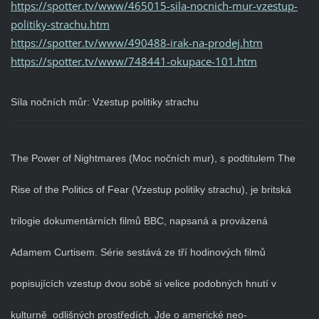
https://spotter.tv/www/465015-sila-nocnich-mur-vzestup-
politiky-strachu.htm
https://spotter.tv/www/490488-irak-na-prodej.htm
https://spotter.tv/www/748441-okupace-101.htm
Síla nočních můr: Vzestup politiky strachu
The Power of Nightmares (Moc nočních mur), s podtitulem The
Rise of the Politics of Fear (Vzestup politiky strachu), je britská
trilogie dokumentárních filmů BBC, napsaná a provázená
Adamem Curtisem. Série sestává ze tří hodinových filmů
popisujících vzestup dvou sobě si velice podobných hnutí v
kulturně odlišných prostředích. Jde o americké neo-