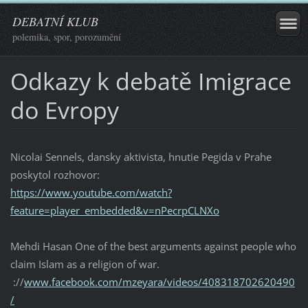
DEBATNÍ KLUB
polemika, spor, porozumění
Odkazy k debatě Imigrace
do Evropy
Nicolai Sennels, dansky aktivista, hnutie Pegida v Prahe
poskytol rozhovor:
https://www.youtube.com/watch?
feature=player_embedded&v=nPecrpCLNXo
Mehdi Hasan One of the best arguments against people who
claim Islam as a religion of war.
://
www.facebook.com/mzeyara/videos/408318702620490
/