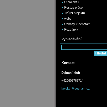
O projektu
Postup práce
Tvůrci projektu
weby
Odkazy k debatám
Pozvánky
Vyhledávání
Kontakt
Debatní klub
+420603763714
kolektif
@seznam.
cz