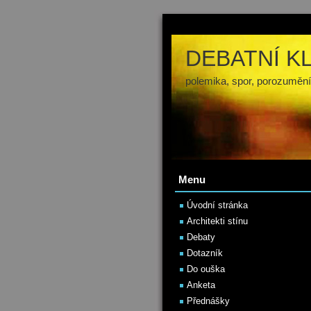
DEBATNÍ K
polemika, spor, porozumění
Menu
Úvodní stránka
Architekti stínu
Debaty
Dotazník
Do ouška
Anketa
Přednášky