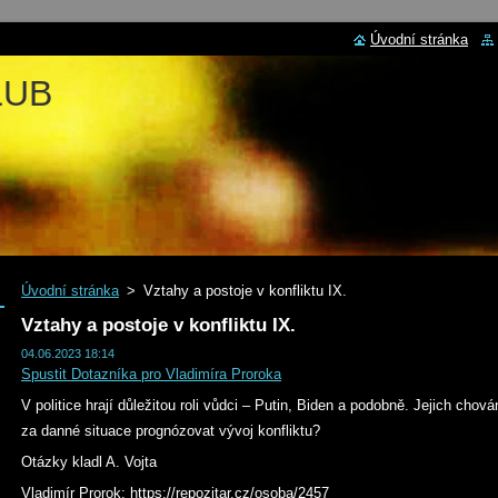
Úvodní stránka
LUB
Úvodní stránka
>
Vztahy a postoje v konfliktu IX.
Vztahy a postoje v konfliktu IX.
04.06.2023 18:14
Spustit Dotazníka pro Vladimíra Proroka
V politice hrají důležitou roli vůdci – Putin, Biden a podobně. Jejich chován
za danné situace prognózovat vývoj konfliktu?
Otázky kladl A. Vojta
Vladimír Prorok: https://repozitar.cz/osoba/2457