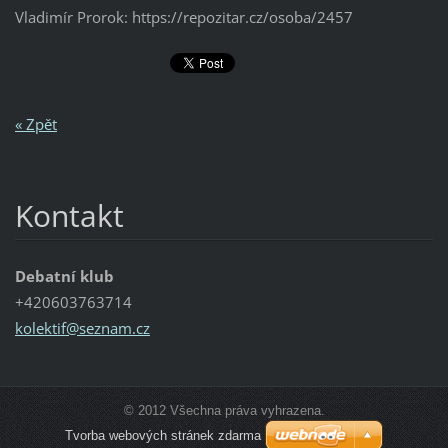
Vladimír Prorok: https://repozitar.cz/osoba/2457
« Zpět
Kontakt
Debatní klub
+420603763714
kolektif
@seznam.
cz
© 2012 Všechna práva vyhrazena.
Tvorba webových stránek zdarma