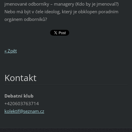
jmenované odborníky – managery (Kdo by je jmenoval?)
Nebo má být v čele ideolog, který je obklopen poradním
orgánem odborníků?
« Zpět
Kontakt
Debatní klub
+420603763714
kolektif
@seznam.
cz