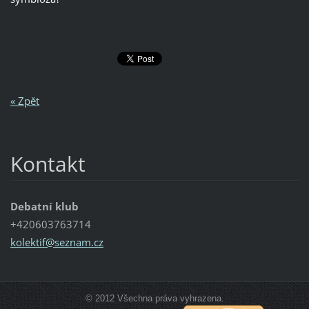
« Zpět
Kontakt
Debatní klub
+420603763714
kolektif
@seznam.
cz
© 2012 Všechna práva vyhrazena.