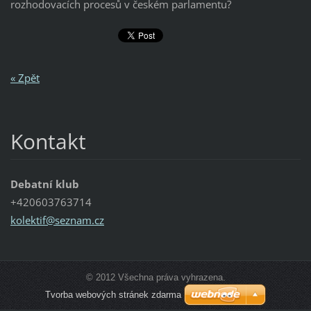
rozhodovacích procesů v českém parlamentu?
« Zpět
Kontakt
Debatní klub
+420603763714
kolektif
@seznam.
cz
© 2012 Všechna práva vyhrazena.
Tvorba webových stránek zdarma