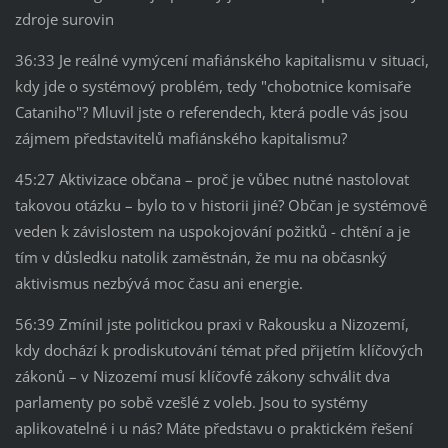
zdroje surovin
36:33 Je reálné vymýcení mafiánského kapitalismu v situaci,
kdy jde o systémový problém, tedy "chobotnice komisaře
Cataniho"? Mluvil jste o referendech, která podle vás jsou
zájmem představitelů mafiánského kapitalismu?
45:27 Aktivizace občana – proč je vůbec nutné nastolovat
takovou otázku – bylo to v historii jiné? Občan je systémově
veden k závislostem na uspokojování požitků - chtění a je
tím v důsledku natolik zaměstnán, že mu na občasnký
aktivismus nezbývá moc času ani energie.
56:39 Zmínil jste politickou praxi v Rakousku a Nizozemí,
kdy dochází k prodiskutování témat před přijetím klíčových
zákonů – v Nizozemí musí klíčovfé zákony schválit dva
parlamenty po sobě vzešlé z voleb. Jsou to systémy
aplikovatelné i u nás? Máte představu o praktickém řešení