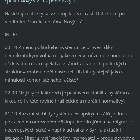
Spustit Nový stát 1 - podotázky 1
Následující otázky se vztahují k první části Dotazníku pro
Vladimíra Proroka na téma Nový stát.
INDEX:
00:14 Změnu politického systému lze provést díky
demokratickým volbám – jaké změny můžeme v budoucnu
očekávat u nás, respektive v rámci západních politických
struktur – mohou opět nastoupit diktatury stejně jako v
minulosti komunisté nebo fašisté?
12:00 Na jakých faktorech je postavená stabilita systému a
jakou roli v této rovině hrají etické a morální normativy?
21:10 Rozvrat stability systému evropských států je dnes
postaven na omezeném přístupu ke zdrojům a na migraci z
neevropských států – například válka v Sýrii a aktuální
situace v Nigeru mají společný jmenovatel – produktovody a