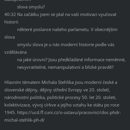
slova smyslu?
40:32 Na začátku jsem se ptal na vaši motivaci vyučovat
historii
některé poslance našeho parlametu. V obecnějším
slova
smyslu slova je u nás moderní historie podle vás
vzdělávána
na jaké úrovni? Jsou předkládáné informace neměnné,
nevyvratitelné, nemanipulativní a blízké pravdě?
Hlavním tématem Michala Stehlíka jsou moderní české a
slovenské dějiny, dějiny střední Evropy ve 20. století,
národnostní politika, politické procesy 50. let 20. století,
kolektivizace, vývoj církve a jejího vztahu ke státu po roce
1945. https://ucd.ff.cuni.cz/o-ustavu/pracovnici/doc-phdr-
michal-stehlik-ph-d/