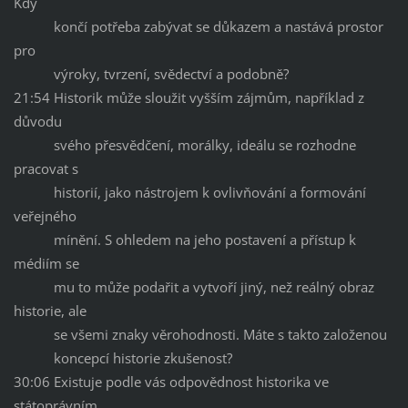
Kdy
končí potřeba zabývat se důkazem a nastává prostor
pro
výroky, tvrzení, svědectví a podobně?
21:54 Historik může sloužit vyšším zájmům, například z
důvodu
svého přesvědčení, morálky, ideálu se rozhodne
pracovat s
historií, jako nástrojem k ovlivňování a formování
veřejného
mínění. S ohledem na jeho postavení a přístup k
médiím se
mu to může podařit a vytvoří jiný, než reálný obraz
historie, ale
se všemi znaky věrohodnosti. Máte s takto založenou
koncepcí historie zkušenost?
30:06 Existuje podle vás odpovědnost historika ve
státoprávním