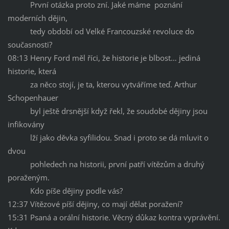
První otázka proto zní. Jaké máme poznání
moderních dějin,
tedy období od Velké Francouzské revoluce do
současnosti?
08:13 Henry Ford měl říci, že historie je blbost… jediná
historie, která
za něco stojí, je ta, kterou vytváříme teď. Arthur
Schopenhauer
byl ještě drsnější když řekl, že soudobé dějiny jsou
infikovány
lží jako děvka syfilidou. Snad i proto se dá mluvit o
dvou
pohledech na historii, první patří vítězům a druhý
poraženým.
Kdo píše dějiny podle vás?
12:37 Vítězové píší dějiny, co mají dělat poražení?
15:31 Psaná a orální historie. Věcný důkaz kontra vyprávění.