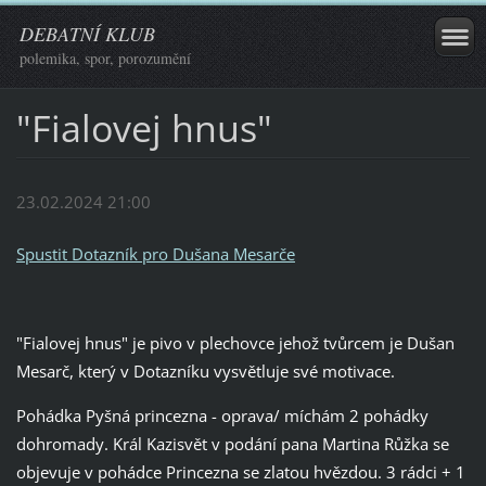
DEBATNÍ KLUB
polemika, spor, porozumění
"Fialovej hnus"
23.02.2024 21:00
Spustit Dotazník pro Dušana Mesarče
"Fialovej hnus" je pivo v plechovce jehož tvůrcem je Dušan
Mesarč, který v Dotazníku vysvětluje své motivace.
Pohádka Pyšná princezna - oprava/ míchám 2 pohádky
dohromady. Král Kazisvět v podání pana Martina Růžka se
objevuje v pohádce Princezna se zlatou hvězdou. 3 rádci + 1