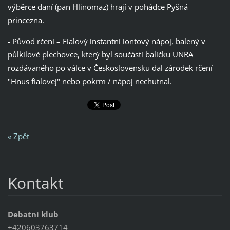
výběrce daní (pan Hlinomaz) hrají v pohádce Pyšná
princezna.
- Původ rčení – Fialový instantní iontový nápoj, balený v
půlkilové plechovce, který byl součástí balíčku UNRA
rozdávaného po válce v Československu dal zárodek rčení
"Hnus fialovej" nebo pokrm / nápoj nechutnal.
« Zpět
Kontakt
Debatní klub
+420603763714