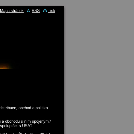
Mapa stránek
RSS
Tisk
istribuce, obchod a politika
nu a obchodu s ním spojeným?
 spolupráci s USA?