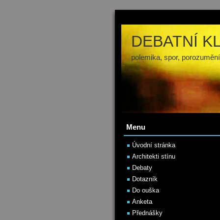
DEBATNÍ K
polemika, spor, porozumění
Menu
Úvodní stránka
Architekti stínu
Debaty
Dotazník
Do ouška
Anketa
Přednášky