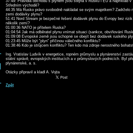
37:49: Pravidla obchodu s plynem jsou stejná v Rusku i EU a například v
Středním východě?
44:35 Má Rusko právo svobodně nakládat se svým majetkem? Zadrželo 
zemi dodávky plynu?
51:41 Nord Stream je bezpečné řešení dodávek plynu do Evropy bez rizik
několik zemí?
01:00:36 NATO je přítelem Ruska?
01:04:54 Jak má odběratel plynu vnímat situaci (sankce, obviňování Rus
01:09:08 Evropské země jsou schopné se obejít bez dodávek ruského pl
01:23:45 Může být "plyn" příčinou válečného konfliktu?
01:38:46 Kdo je strůjcem konfliktu? Ten kdo má zdroje nerostného bohats
Ing. Vratislav Ludvík v energetice, ropném průmyslu a plynárenství zast
státní správě, evropských institucích a v průmyslových podnicích. Byl p
plynárenské, a. s.
Otázky připravil a kladl A. Vojta
Zpět