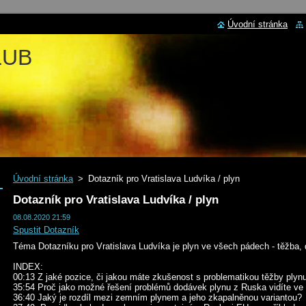
Úvodní stránka
LUB
Úvodní stránka
>
Dotazník pro Vratislava Ludvíka / plyn
Dotazník pro Vratislava Ludvíka / plyn
08.08.2020 21:59
Spustit Dotazník
Téma Dotazníku pro Vratislava Ludvíka je plyn ve všech pádech - těžba, d
INDEX:
00:13 Z jaké pozice, či jakou máte zkušenost s problematikou těžby ply
35:54 Proč jako možné řešení problémů dodávek plynu z Ruska vidíte ve
36:40 Jaký je rozdíl mezi zemním plynem a jeho zkapalněnou variantou?