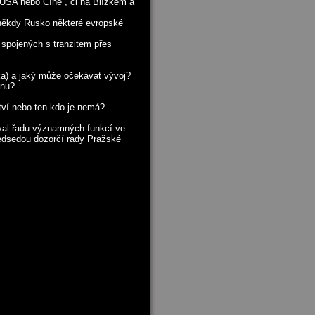
 USA nebo Číně , či na Blízkém a
někdy Rusko některé evropské
 spojených s tranzitem přes
ka) a jaký může očekávat vývoj?
ynu?
tví nebo ten kdo je nemá?
ával řadu významných funkcí ve
ředsedou dozorčí rady Pražské