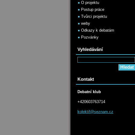
O projektu
Postup práce
Tvůrci projektu
weby
Odkazy k debatám
Pozvánky
Vyhledávání
Kontakt
Debatní klub
+420603763714
kolektif
@seznam.
cz