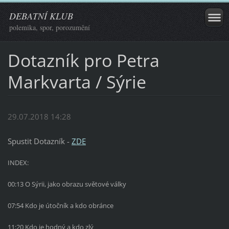
DEBATNÍ KLUB
polemika, spor, porozumění
Dotazník pro Petra
Markvarta / Sýrie
29.07.2018 14:28
Spustit Dotazník -
ZDE
INDEX:
00:13 O Sýrii, jako obrazu světové války
07:54 Kdo je útočník a kdo obránce
11:20 Kdo je hodný a kdo zlý