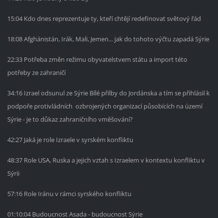
15:04 Kdo dnes reprezentuje ty, kteří chtějí redefinovat světový řád
18:08 Afghánistán, Irák, Mali, Jemen... jak do tohoto výčtu zapadá Sýrie
22:33 Potřeba změn režimu obyvatelstvem státu a import této
potřeby ze zahraničí
34:16 Izrael odsunul ze Sýrie Bílé přilby do Jordánska a tím se přihlásil k
podpoře protivládních ozbrojených organizací působících na území
Sýrie - je to důkaz zahraničního vměšování?
42:27 Jaká je role Izraele v syrském konfliktu
48:37 Role USA, Ruska a jejich vztah s Izraelem v kontextu konfliktu v
Sýrii
57:16 Role Iránu v rámci syrského konfliktu
01:10:04 Budoucnost Asada - budoucnost Sýrie