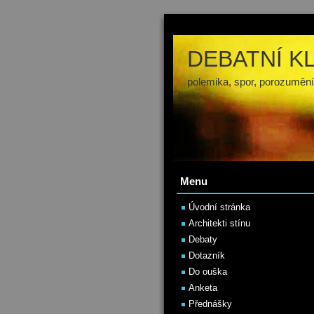
DEBATNÍ K
polemika, spor, porozumění
Menu
Úvodní stránka
Architekti stínu
Debaty
Dotazník
Do ouška
Anketa
Přednášky