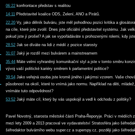
06:22
konfrontace představ s realitou
14:11
Představitel koalice ODS, Zelení, ANO a Pirátů.
22:20
Vy, jako dělník bulváru, jste měl pohodlnou pozici kritika a glosáto
na cíle, které jste zvolil. Dnes jste oficiální představitel systému. Jak ve
pokud jste jí prošel? A jak se vypořádáváte s prohozenými rolemi, kdy js
28:52
Jak se díváte na lidi z médií z pozice starosty
31:07
Jaký je rozdíl mezi bulvárem a mainstreamem
35:44
Máte velmi vyhraněný komunikační styl a jste v tomto směru konzis
vývoj vaší politické kariéry směrem k parlamentní politice?
39:54
Jako veřejná osoba jste kromě jiného i jakýmsi vzorem. Vaše chován
působnost na okolí, které to vnímá jako normu. Například na děti, mládež,
vnímáte tuto odpovědnost?
53:52
Jaký máte cíl, který by vás uspokojil a vedl k odchodu z politiky?
Pavel Novotný, starosta městské části Praha-Řeporyje. Práci v médiích z
mezi lety 2009 a 2013 pracoval ve vydavatelství Stratosféra jako šéfreda
šéfredaktor bulvárního webu super.cz a superspy.cz, později jako šéfreda