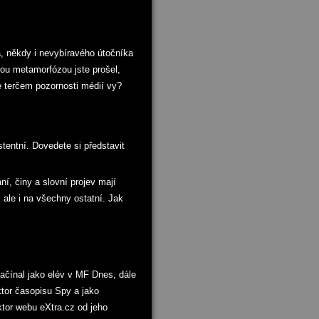
ra, někdy i nevybíravého útočníka
lkou metamorfózou jste prošel,
te terčem pozornosti médií vy?
tentní. Dovedete si představit
í, činy a slovní projev mají
 ale i na všechny ostatní. Jak
ačínal jako elév v MF Dnes, dále
ktor časopisu Spy a jako
ktor webu eXtra.cz od jeho