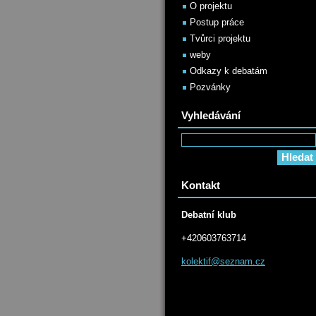
O projektu
Postup práce
Tvůrci projektu
weby
Odkazy k debatám
Pozvánky
Vyhledávání
Kontakt
Debatní klub
+420603763714
kolektif
@seznam.
cz