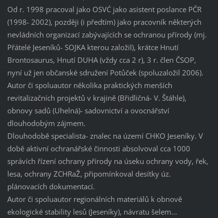
Od r. 1998 pracoval jako OSVĆ jako asistent poslance PČR
(1998- 2002), později (i předtím) jako pracovník některých
nevládních organizací zabývajících se ochranou přírody (mj.
Přátelé Jeseníků- SOJKA kterou založil), krátce Hnutí
Brontosaurus, Hnutí DUHA (vždy cca 2 r), 3 r. člen ČSOP,
nyní už jen občanské sdružení Potůček (spoluzaložil 2006).
Autor či spoluautor několika praktických menších
revitalizačních projektů v krajině (Břidličná- V. Štáhle),
obnovy sadů (Uhelná)- sadovnictví a ovocnářství
dlouhodobým zájmem.
Dlouhodobě specialista- znalec na území CHKO Jeseníky. V
době aktivní ochranářské činnosti absolvoval cca 1000
správích řízení ochrany přírody na úseku ochrany vody, řek,
lesa, ochrany ZCHRaŽ, připomínkoval desítky úz.
plánovacích dokumentací.
Autor či spoluautor regionálních materiálů k obnově
ekologické stability lesů (Jeseníky), návratu šelem...