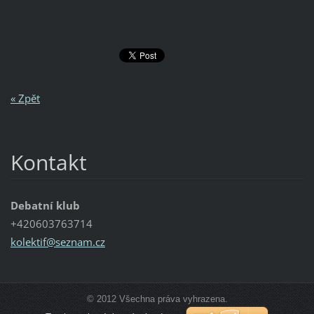
« Zpět
Kontakt
Debatní klub
+420603763714
kolektif
@seznam.
cz
© 2012 Všechna práva vyhrazena.