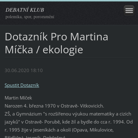
DEBATNÍ KLUB
polemika, spor, porozumění
Dotazník Pro Martina
Míčka / ekologie
30.06.2020 18:10
Spustit Dotazník
Martin Míček
Narozen 4. března 1970 v Ostravě- Vítkovicích.
ZŠ, a Gymnázium "s rozšířenou výukou matematiky a cizích
jazyků" v Ostravě- Porubě, kde žil a bydle do cca r. 1994. Od
r. 1995 žije v Jeseníkách a okolí (Opava, Mikulovice,
Břidličná, Jeseník, Dobřečov).