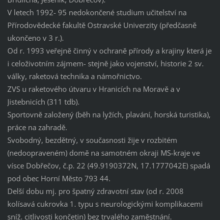
V letech 1992- 95 nedokončené studium učitelství na
Přírodovědecké fakultě Ostravské Univerzity (předčasně
ukončeno v 3 r.).
Od r. 1993 veřejně činný v ochraně přírody a krajiny která je
i celoživotním zájmem- stejně jako vojenství, historie 2 sv.
války, raketová technika a námořnictvo.
ZVS u raketového útvaru v Hranicích na Moravě a v
Jistebnicích (311 tdb).
Sportovně založený (běh na lyžích, plavání, horská turistika),
práce na zahradě.
Svobodný, bezdětný, v současnosti žije v rozbitém
(nedoopraveném) domě na samotném okraji MS-kraje ve
vísce Dobřečov, č.p. 22 (49.9190372N, 17.1777042E) spadá
pod obec Horní Město 793 44.
Delší dobu mj. pro špatný zdravotní stav (od r. 2008
kolísavá cukrovka 1. typu s neurologickými komplikacemi
sníž. citlivosti končetin) bez trvalého zaměstnání.