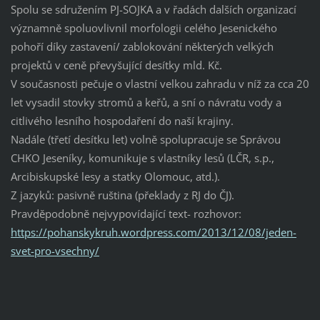
Spolu se sdružením PJ-SOJKA a v řadách dalších organizací
významně spoluovlivnil morfologii celého Jesenického
pohoří díky zastavení/ zablokování některých velkých
projektů v ceně převyšující desítky mld. Kč.
V současnosti pečuje o vlastní velkou zahradu v níž za cca 20
let vysadil stovky stromů a keřů, a sní o návratu vody a
citlivého lesního hospodaření do naší krajiny.
Nadále (třetí desítku let) volně spolupracuje se Správou
CHKO Jeseníky, komunikuje s vlastníky lesů (LČR, s.p.,
Arcibiskupské lesy a statky Olomouc, atd.).
Z jazyků: pasivně ruština (překlady z RJ do ČJ).
Pravděpodobně nejvypovídající text- rozhovor:
https://pohanskykruh.wordpress.com/2013/12/08/jeden-
svet-pro-vsechny/