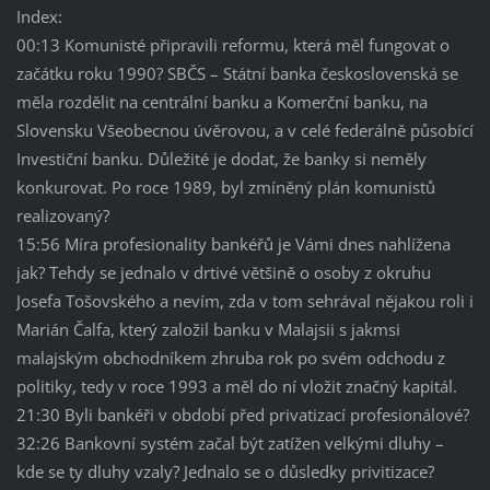
Index:
00:13 Komunisté připravili reformu, která měl fungovat o
začátku roku 1990? SBČS – Státní banka československá se
měla rozdělit na centrální banku a Komerční banku, na
Slovensku Všeobecnou úvěrovou, a v celé federálně působící
Investiční banku. Důležité je dodat, že banky si neměly
konkurovat. Po roce 1989, byl zmíněný plán komunistů
realizovaný?
15:56 Míra profesionality bankéřů je Vámi dnes nahlížena
jak? Tehdy se jednalo v drtivé většině o osoby z okruhu
Josefa Tošovského a nevím, zda v tom sehrával nějakou roli i
Marián Čalfa, který založil banku v Malajsii s jakmsi
malajským obchodníkem zhruba rok po svém odchodu z
politiky, tedy v roce 1993 a měl do ní vložit značný kapitál.
21:30 Byli bankéři v období před privatizací profesionálové?
32:26 Bankovní systém začal být zatížen velkými dluhy –
kde se ty dluhy vzaly? Jednalo se o důsledky privitizace?