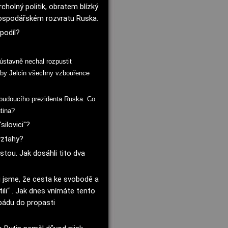
holný politik, obratem blízký 
poradce Borise Jelcina a tedy člověk významně se podílející na hospodářském rozvratu Ruska. 
podíl? 
eústavně nechal rozpustit
 aby Jelcin všechny vzbouřence
 budoucího prezidenta Ruska. Co
tina?
ilovici"? 
vztahy? 
tou. Jak dosáhli tito dva 
li jsme, že cesta ke svobodě a 
li“ . Jak dnes vnímáte tento 
pádu do propasti 