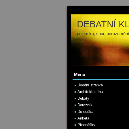
DEBATNÍ K
polemika, spor, porozumění
Menu
Úvodní stránka
Architekti stínu
Debaty
Dotazník
Do ouška
Anketa
Přednášky