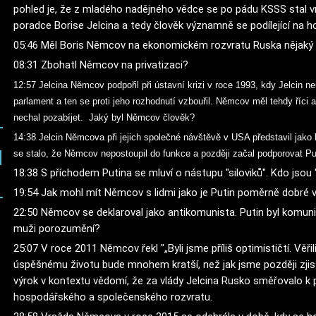
pohled je, že z mladého nadějného vědce se po pádu KSSS stal vrc
05:46 Měl Boris Němcov na ekonomickém rozvratu Ruska nějaký 
08:31 Zbohatl Němcov na privatizaci? 
12:57 Jelcina Němcov podpořil při ústavní krizi v roce 1993, kdy Jelcin n
parlament a ten se proti jeho rozhodnutí vzbouřil. Němcov měl tehdy říci
nechal pozabíjet. Jaký byl Němcov člověk?
14:38 Jelcin Němcova při jejich společné návštěvě v USA představil jako
se stalo, že Němcov nepostoupil do funkce a později začal podporovat Pu
18:38 S příchodem Putina se mluví o nástupu "siloviků". Kdo jsou "s
19:54 Jak mohl mít Němcov s lidmi jako je Putin poměrně dobré 
22:50 Němcov se deklaroval jako antikomunista. Putin byl komunis
muži porozumění? 
25:07 V roce 2011 Němcov řekl "„Byli jsme příliš optimističtí. Věři
úspěšnému životu bude mnohem kratší, než jak jsme později zjisti
výrok v kontextu vědomí, že za vlády Jelcina Rusko směřovalo k 
hospodářského a společenského rozvratu. 