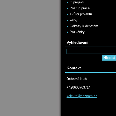
O projektu
Postup práce
Tvůrci projektu
weby
Odkazy k debatám
Pozvánky
Vyhledávání
Kontakt
Debatní klub
+420603763714
kolektif
@seznam.
cz