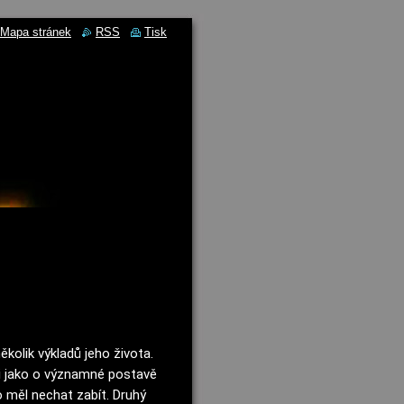
Mapa stránek
RSS
Tisk
olik výkladů jeho života. 
i jako o významné postavě 
o měl nechat zabít. Druhý 