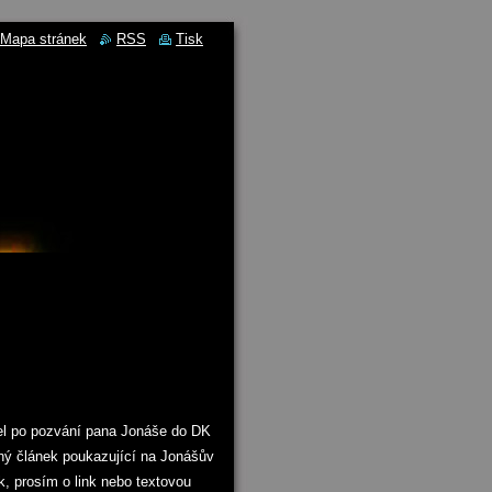
Mapa stránek
RSS
Tisk
el po pozvání pana Jonáše do DK
uhý článek poukazující na Jonášův
k, prosím o link nebo textovou