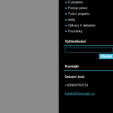
O projektu
Postup práce
Tvůrci projektu
weby
Odkazy k debatám
Pozvánky
Vyhledávání
Kontakt
Debatní klub
+420603763714
kolektif
@seznam.
cz