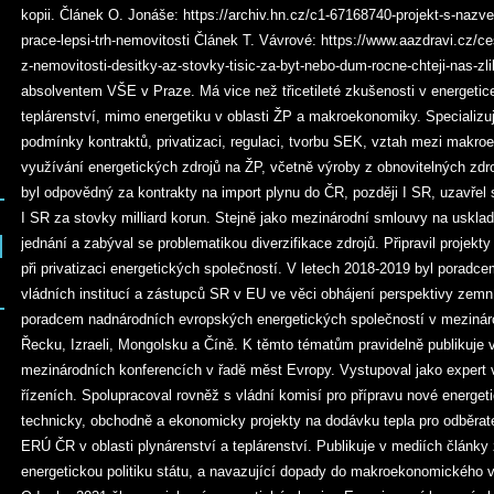
kopii. Článek O. Jonáše: https://archiv.hn.cz/c1-67168740-projekt-s-nazve
prace-lepsi-trh-nemovitosti Článek T. Vávrové: https://www.aazdravi.cz/ces
z-nemovitosti-desitky-az-stovky-tisic-za-byt-nebo-dum-rocne-chteji-nas-zl
absolventem VŠE v Praze. Má vice než třicetileté zkušenosti v energetice
teplárenství, mimo energetiku v oblasti ŽP a makroekonomiky. Specializu
podmínky kontraktů, privatizaci, regulaci, tvorbu SEK, vztah mezi makr
využívání energetických zdrojů na ŽP, včetně výroby z obnovitelných zdr
byl odpovědný za kontrakty na import plynu do ČR, později I SR, uzavřel 
I SR za stovky milliard korun. Stejně jako mezinárodní smlouvy na usklad
jednání a zabýval se problematikou diverzifikace zdrojů. Připravil projekt
při privatizaci energetických společností. V letech 2018-2019 byl poradc
vládních institucí a zástupců SR v EU ve věci obhájení perspektivy zemn
poradcem nadnárodních evropských energetických společností v mezináro
Řecku, Izraeli, Mongolsku a Číně. K těmto tématům pravidelně publikuje 
mezinárodních konferencích v řadě měst Evropy. Vystupoval jako expert 
řízeních. Spolupracoval rovněž s vládní komisí pro přípravu nové energet
technicky, obchodně a ekonomicky projekty na dodávku tepla pro odběrate
ERÚ ČR v oblasti plynárenství a teplárenství. Publikuje v mediích články
energetickou politiku státu, a navazující dopady do makroekonomického vý