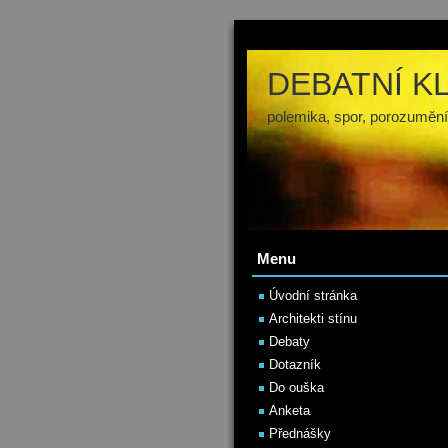
DEBATNÍ K
polemika, spor, porozumění
Menu
Úvodní stránka
Architekti stínu
Debaty
Dotazník
Do ouška
Anketa
Přednášky