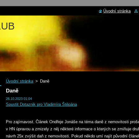
Úvodní stránka
LUB
Úvodní stránka
>
Daně
Daně
26.10.2023 01:04
Spustit Dotaznik pro Vladimíra Štěpána
Pro zajímavost. Článek Ondřeje Jonáše na téma daně z nemovitosti proš
v HN úpravou a zmizely z něj některé informace o kterých se zmiňuje dr
návrh 25x zvýšit daň z nemovitosti. Pokud někdo umí najít původní článe