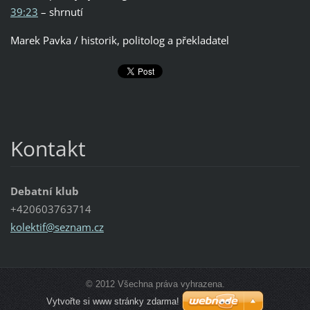
39:23
– shrnutí
Marek Pavka / historik, politolog a překladatel
Kontakt
Debatní klub
+420603763714
kolektif
@seznam.
cz
© 2012 Všechna práva vyhrazena.
Vytvořte si www stránky zdarma!