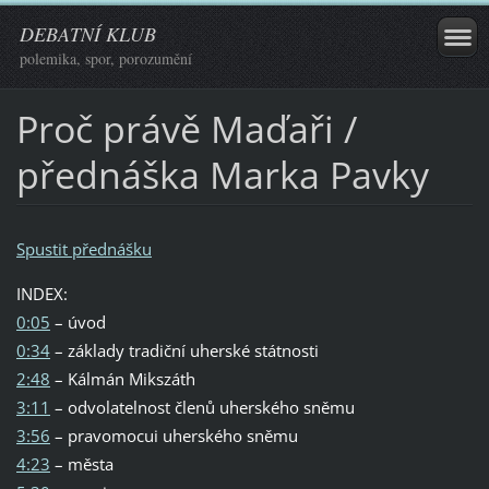
DEBATNÍ KLUB
polemika, spor, porozumění
Proč právě Maďaři /
přednáška Marka Pavky
Spustit přednášku
INDEX:
0:05
– úvod
0:34
– základy tradiční uherské státnosti
2:48
– Kálmán Mikszáth
3:11
– odvolatelnost členů uherského sněmu
3:56
– pravomocui uherského sněmu
4:23
– města