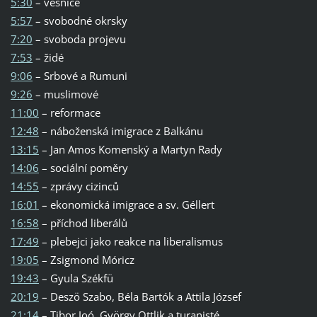
5:30
– vesnice
5:57
– svobodné okrsky
7:20
– svoboda projevu
7:53
– židé
9:06
– Srbové a Rumuni
9:26
– muslimové
11:00
– reformace
12:48
– náboženská imigrace z Balkánu
13:15
– Jan Amos Komenský a Martyn Rady
14:06
– sociální poměry
14:55
– zprávy cizinců
16:01
– ekonomická imigrace a sv. Géllert
16:58
– příchod liberálů
17:49
– plebejci jako reakce na liberalismus
19:05
– Zsigmond Móricz
19:43
– Gyula Székfü
20:19
– Deszö Szabo, Béla Bartók a Attila József
21:14
– Tibor Joó, György Ottlik a turanisté