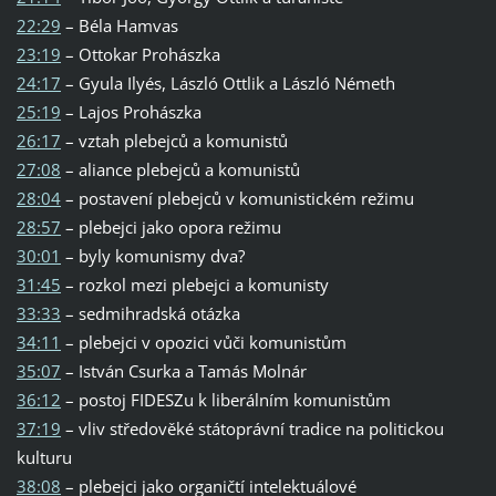
22:29
– Béla Hamvas
23:19
– Ottokar Prohászka
24:17
– Gyula Ilyés, László Ottlik a László Németh
25:19
– Lajos Prohászka
26:17
– vztah plebejců a komunistů
27:08
– aliance plebejců a komunistů
28:04
– postavení plebejců v komunistickém režimu
28:57
– plebejci jako opora režimu
30:01
– byly komunismy dva?
31:45
– rozkol mezi plebejci a komunisty
33:33
– sedmihradská otázka
34:11
– plebejci v opozici vůči komunistům
35:07
– István Csurka a Tamás Molnár
36:12
– postoj FIDESZu k liberálním komunistům
37:19
– vliv středověké státoprávní tradice na politickou
kulturu
38:08
– plebejci jako organičtí intelektuálové