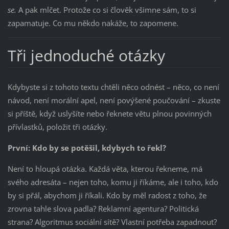
se.
A pak mlčet. Protože co si člověk všimne sám, to si
zapamatuje. Co mu někdo nakáže, to zapomene.
Tři jednoduché otázky
Kdybyste si z tohoto textu chtěli něco odnést – něco, co není
návod, není morální apel, není povýšené poučování – zkuste
si příště, když uslyšíte nebo řeknete větu plnou povinných
přívlastků, položit tři otázky.
První: Kdo by se potěšil, kdybych to řekl?
Není to hloupá otázka. Každá věta, kterou řekneme, má
svého adresáta – nejen toho, komu ji říkáme, ale i toho, kdo
by si přál, abychom ji říkali. Kdo by měl radost z toho, že
zrovna tahle slova padla? Reklamní agentura? Politická
strana? Algoritmus sociální sítě? Vlastní potřeba zapadnout?