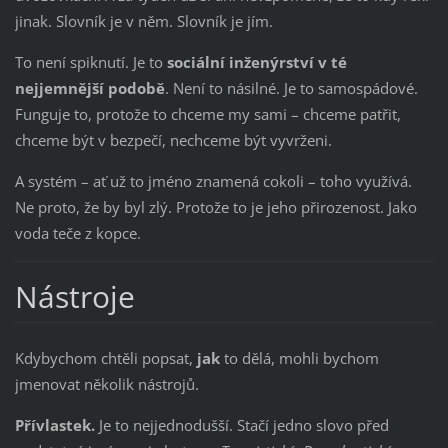
jinak. Slovník je v něm. Slovník je jím.
To není spiknutí. Je to
sociální inženýrství v té
nejjemnější podobě
. Není to násilné. Je to samospádové.
Funguje to, protože to chceme my sami – chceme patřit,
chceme být v bezpečí, nechceme být vyvrženi.
A systém – ať už to jméno znamená cokoli – toho využívá.
Ne proto, že by byl zlý. Protože to je jeho přirozenost. Jako
voda teče z kopce.
Nástroje
Kdybychom chtěli popsat,
jak
to dělá, mohli bychom
jmenovat několik nástrojů.
Přívlastek.
Je to nejjednodušší. Stačí jedno slovo před