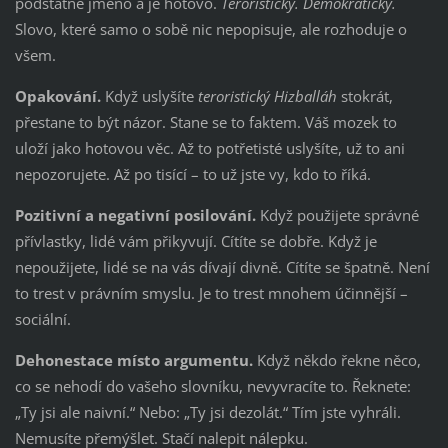
podstatné jméno a je hotovo.
Teroristický.
Demokratický.
Slovo, které samo o sobě nic nepopisuje, ale rozhoduje o
všem.
Opakování.
Když uslyšíte
teroristický Hizballáh
stokrát,
přestane to být názor. Stane se to faktem. Váš mozek to
uloží jako hotovou věc. Až to potřetisté uslyšíte, už to ani
nepozorujete. Až po tisící – to už jste vy, kdo to říká.
Pozitivní a negativní posilování.
Když použijete správné
přívlastky, lidé vám přikyvují. Cítíte se dobře. Když je
nepoužijete, lidé se na vás dívají divně. Cítíte se špatně. Není
to trest v právním smyslu. Je to trest mnohem účinnější –
sociální.
Dehonestace místo argumentu.
Když někdo řekne něco,
co se nehodí do vašeho slovníku, nevyvracíte to. Řeknete:
„Ty jsi ale naivní.“ Nebo: „Ty jsi dezolát.“ Tím jste vyhráli.
Nemusíte přemýšlet. Stačí nalepit nálepku.