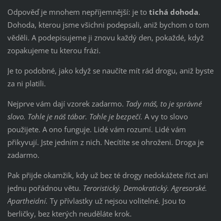
Odpověď je mnohem nepříjemnější: je to
tichá dohoda
.
Dohoda, kterou jsme všichni podepsali, aniž bychom o tom
věděli. A podepisujeme ji znovu každý den, pokaždé, když
zopakujeme tu kterou frázi.
Je to podobné, jako když se naučíte mít rád drogu, aniž byste
za ni platili.
Nejprve vám dají vzorek zadarmo.
Tady máš, to je správné
slovo. Tohle je náš tábor. Tohle je bezpečí.
A vy to slovo
použijete. A ono funguje. Lidé vám rozumí. Lidé vám
přikyvují. Jste jedním z nich. Necítíte se ohroženi. Droga je
zadarmo.
Pak přijde okamžik, kdy už bez té drogy nedokážete říct ani
jednu pořádnou větu.
Teroristický. Demokratický. Agresorské.
Apartheidní.
Ty přívlastky už nejsou volitelné. Jsou to
berličky, bez kterých neuděláte krok.