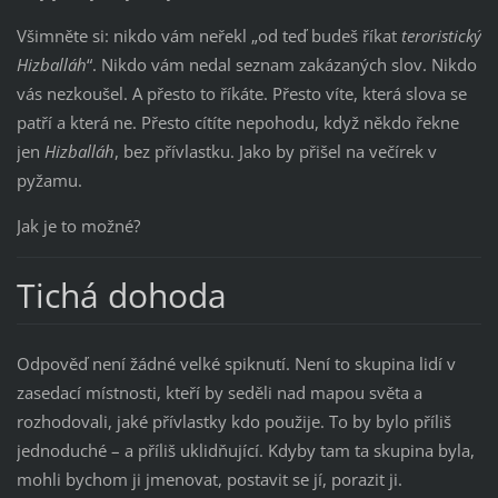
Všimněte si: nikdo vám neřekl „od teď budeš říkat
teroristický
Hizballáh
“. Nikdo vám nedal seznam zakázaných slov. Nikdo
vás nezkoušel. A přesto to říkáte. Přesto víte, která slova se
patří a která ne. Přesto cítíte nepohodu, když někdo řekne
jen
Hizballáh
, bez přívlastku. Jako by přišel na večírek v
pyžamu.
Jak je to možné?
Tichá dohoda
Odpověď není žádné velké spiknutí. Není to skupina lidí v
zasedací místnosti, kteří by seděli nad mapou světa a
rozhodovali, jaké přívlastky kdo použije. To by bylo příliš
jednoduché – a příliš uklidňující. Kdyby tam ta skupina byla,
mohli bychom ji jmenovat, postavit se jí, porazit ji.