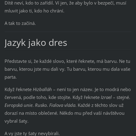
Dítě neví, kdo to zařídil. Ví jen, že aby bylo v bezpečí, musí
mluvit jako ti, kdo ho chrání.
A tak to začíná.
Jazyk jako dres
Představte si, že každé slovo, které řeknete, má barvu. Ne tu
barvu, kterou jste mu dali vy. Tu barvu, kterou mu dala vaše
parta.
Když řeknete
Hizballáh
– není to jen název. Je to modrá nebo
červená, podle toho, kde stojíte. Když řeknete
Izrael
– stejné.
Evropská unie
.
Rusko
.
Fialova vláda
. Každé z těchto slov už
dorazí na místo oblečené. Někdo mu před vaší návštěvou
vybral šaty.
A vy jste ty šaty nevybírali.