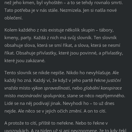
než jeho kmen, byl vyhoštěn – a to se tehdy rovnalo smrti.
Tato potřeba je v nás stále. Nezmizela. Jen si našla nové
oblečení.
Kolem každého z nás existuje několik skupin – tábory,
kmeny, party. Každá z nich má svůj slovník. Ten slovník
obsahuje slova, která se smí říkat, a slova, která se nesmí
říkat. Obsahuje přívlastky, které jsou povinné, a přívlastky,
které jsou zakázané.
Tento slovník se nikde nepíše. Nikdo ho nevyhlašuje. Ale
každý ho zná. Každý ví, že když v jeho partě řekne
justiční
vražda
místo
výkon spravedlnosti
, nebo
globální konspirace
místo
mezinárodní spolupráce
, stane se něco nepříjemného.
Lidé se na něj podívají jinak. Nevyhodí ho – to už dnes
nejde. Ale něco se v jejich očích změní. A on to cítí.
A protože to cítí, příště to neřekne. Nebo to řekne v
uvozovkách. A za týden už si ani nevzpomene, že to kdy řekl