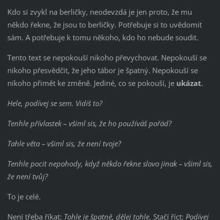
Kdo si zvykl na berličky, neodevzdá je jen proto, že mu
někdo řekne, že jsou to berličky. Potřebuje si to uvědomit
sám. A potřebuje k tomu někoho, kdo ho nebude soudit.
Tento text se nepokouší nikoho převychovat. Nepokouší se
nikoho přesvědčit, že jeho tábor je špatný. Nepokouší se
nikoho přimět ke změně. Jediné, co se pokouší, je
ukázat
.
Hele, podívej se sem. Vidíš to?
Tenhle přívlastek – všiml sis, že ho používáš pořád?
Tahle věta – všiml sis, že není tvoje?
Tenhle pocit nepohody, když někdo řekne slovo jinak – všiml sis,
že není tvůj?
To je celé.
Není třeba říkat:
Tohle je špatně, dělej tohle.
Stačí říct:
Podívej