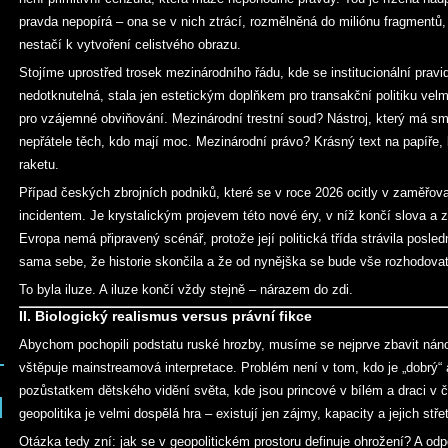
pravda nepopírá – ona se v nich ztrácí, rozmělněná do miliónu fragmentů
nestačí k vytvoření celistvého obrazu.
Stojíme uprostřed trosek mezinárodního řádu, kde se institucionální pravi
nedotknutelná, stala jen estetickým doplňkem pro transakční politiku ve
pro vzájemné obviňování. Mezinárodní trestní soud? Nástroj, který má smy
nepřátele těch, kdo mají moc. Mezinárodní právo? Krásný text na papíře, 
raketu.
Případ českých zbrojních podniků, které se v roce 2026 ocitly v zaměřov
incidentem. Je krystalickým projevem této nové éry, v níž končí slova a za
Evropa nemá připravený scénář, protože její politická třída strávila posle
sama sebe, že historie skončila a že od nynějška se bude vše rozhodovat
To byla iluze. A iluze končí vždy stejně – nárazem do zdi.
II. Biologický realismus versus právní fikce
Abychom pochopili podstatu ruské hrozby, musíme se nejprve zbavit nán
vštěpuje mainstreamová interpretace. Problém není v tom, kdo je „dobrý“ a
pozůstatkem dětského vidění světa, kde jsou princové v bílém a draci v
geopolitika je velmi dospělá hra – existují jen zájmy, kapacity a jejich střet
Otázka tedy zní: jak se v geopolitickém prostoru definuje ohrožení? A odpo