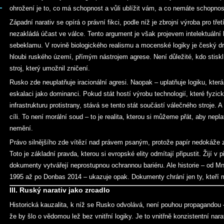
ohrožení je to, co má schopnost a vůli ublížit vám, a co nemáte schopnos
Západní narativ se opírá o právní fikci, podle níž je zbrojní výroba pro t
nezakládá účast ve válce. Tento argument je však projevem intelektuáln
sebeklamu. V rovině biologického realismu a mocenské logiky je český dron
hloubi ruského území, přímým nástrojem agrese. Není důležité, kdo stiskl t
stroj, který umožnil zničení.
Rusko zde neuplatňuje iracionální agresi. Naopak – uplatňuje logiku, která
eskalaci jako dominanci. Pokud stát hostí výrobu technologií, které fyzicky
infrastrukturu protistrany, stává se tento stát součástí válečného stroje. A
cíli. To není morální soud – to je realita, kterou si můžeme přát, aby neplat
nemění.
Právo silnějšího zde vítězí nad právem psaným, protože papír nedokáže za
Toto je základní pravda, kterou si evropské elity odmítají připustit. Žijí 
dokumenty vytvářejí neprostupnou ochrannou bariéru. Ale historie – od M
1995 až po Donbas 2014 – ukazuje opak. Dokumenty chrání jen ty, kteří m
III. Ruský narativ jako zrcadlo
Historická kauzalita, k níž se Rusko odvolává, není pouhou propagandou
že by šlo o vědomou lež bez vnitřní logiky. Je to vnitřně konzistentní nar