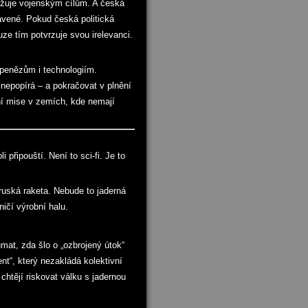
rožuje vojenským cílům. A česká
avené. Pokud česká politická
ze tím potvrzuje svou irelevanci.
 penězům i technologiím.
 nepopírá – a pokračovat v plnění
ční mise v zemích, kde nemají
 připouští. Není to sci-fi. Je to
uská raketa. Nebude to jaderná
ičí výrobní halu.
at, zda šlo o „ozbrojený útok“
t“, který nezakládá kolektivní
chtějí riskovat válku s jadernou