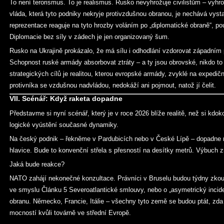
To není terorismus. To je realismus. Rusko nevyhrožuje civilistům – vyh
vláda, která tyto podniky nekryje protivzdušnou obranou, je nechává vyst
reprezentace reaguje na tyto hrozby voláním po „diplomatické obraně“, pou
Diplomacie bez síly v zádech je jen organizovaný šum.
Rusko na Ukrajině prokázalo, že má sílu i odhodlání vzdorovat západním
Schopnost ruské armády absorbovat ztráty – a ty jsou obrovské, nikdo to
strategických cílů je realitou, kterou evropské armády, zvyklé na expedi
protivníka se vzdušnou nadvládou, nedokáží ani pojmout, natož jí čelit.
VII. Scénář: Když raketa dopadne
Představme si nyní scénář, který je v roce 2026 blíže realitě, než si kdokoli
logické vyústění současné dynamiky.
Na český podnik – řekněme v Pardubicích nebo v České Lípě – dopadne r
hlavice. Bude to konvenční střela s přesností na desítky metrů. Výbuch zn
Jaká bude reakce?
NATO zahájí nekonečné konzultace. Právníci v Bruselu budou týdny zkoum
ve smyslu Článku 5 Severoatlantické smlouvy, nebo o „asymetrický inciden
obranu. Německo, Francie, Itálie – všechny tyto země se budou ptát, zda 
mocností kvůli továrně ve střední Evropě.