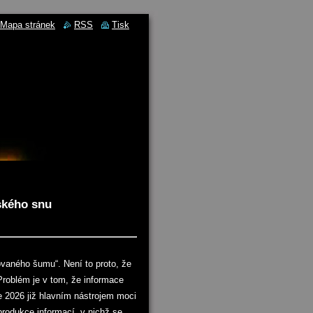
Mapa stránek
RSS
Tisk
pského snu
ovaného šumu“. Není to proto, že
Problém je v tom, že informace
ce 2026 již hlavním nástrojem moci
produkce informací, v nichž se