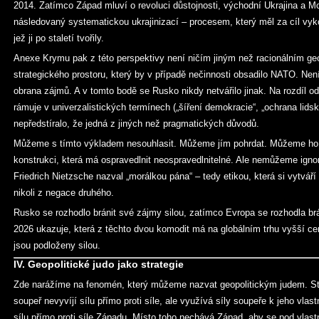
2014. Zatímco Západ mluví o revoluci důstojnosti, východní Ukrajina a Mo
následovaný systematickou ukrajinizací – procesem, který měl za cíl vykoř
jež ji po staletí tvořily.
Anexe Krymu pak z této perspektivy není ničím jiným než racionálním geo
strategického prostoru, který by v případě nečinnosti obsadilo NATO. Nen
obrana zájmů. A v tomto bodě se Rusko nikdy netvářilo jinak. Na rozdíl od
rámuje v univerzalistických termínech („šíření demokracie“, „ochrana lids
nepředstíralo, že jedná z jiných než pragmatických důvodů.
Můžeme s tímto výkladem nesouhlasit. Můžeme jím pohrdat. Můžeme ho
konstrukci, která má ospravedlnit neospravedlnitelné. Ale nemůžeme ignor
Friedrich Nietzsche nazval „morálkou pána“ – tedy etikou, která si vytváří 
nikoli z negace druhého.
Rusko se rozhodlo bránit své zájmy silou, zatímco Evropa se rozhodla br
2026 ukazuje, která z těchto dvou komodit má na globálním trhu vyšší ce
jsou podloženy silou.
IV. Geopolitické judo jako strategie
Zde narážíme na fenomén, který můžeme nazvat geopolitickým judem. St
soupeř nevyvíjí sílu přímo proti síle, ale využívá síly soupeře k jeho vla
sílu přímo proti síle Západu. Místo toho nechává Západ, aby se pod vlast