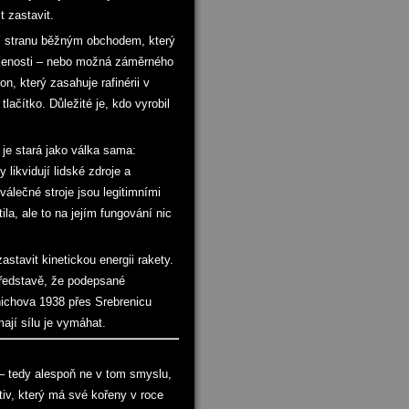
t zastavit.
řetí stranu běžným obchodem, který
í lenosti – nebo možná záměrného
, který zasahuje rafinérii v
lačítko. Důležité je, kdo vyrobil
 je stará jako válka sama:
 likvidují lidské zdroje a
 válečné stroje jsou legitimními
ila, ale to na jejím fungování nic
stavit kinetickou energii rakety.
v představě, že podepsané
nichova 1938 přes Srebrenicu
ají sílu je vymáhat.
 – tedy alespoň ne v tom smyslu,
ativ, který má své kořeny v roce