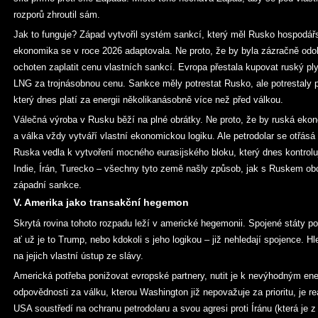
rozporů zhroutil sám.
Jak to funguje? Západ vytvořil systém sankcí, který měl Rusko hospodář
ekonomika se v roce 2026 adaptovala. Ne proto, že by byla zázračně odol
ochoten zaplatit cenu vlastních sankcí. Evropa přestala kupovat ruský p
LNG za trojnásobnou cenu. Sankce měly potrestat Rusko, ale potrestaly 
který dnes platí za energii několikanásobně více než před válkou.
Válečná výroba v Rusku běží na plné obrátky. Ne proto, že by ruská ekono
a válka vždy vytváří vlastní ekonomickou logiku. Ale petrodolar se otřásá
Ruska vedla k vytvoření mocného eurasijského bloku, který dnes kontrolu
Indie, Írán, Turecko – všechny tyto země našly způsob, jak s Ruskem obc
západní sankce.
V. Amerika jako transakční hegemon
Skrytá rovina tohoto rozpadu leží v americké hegemonii. Spojené státy p
ať už je to Trump, nebo kdokoli s jeho logikou – již nehledají spojence. Hle
na jejich vlastní ústup ze slávy.
Americká potřeba ponižovat evropské partnery, nutit je k nevýhodným ene
odpovědnosti za válku, kterou Washington již nepovažuje za prioritu, je r
USA soustředí na ochranu petrodolaru a svou agresi proti Íránu (která je