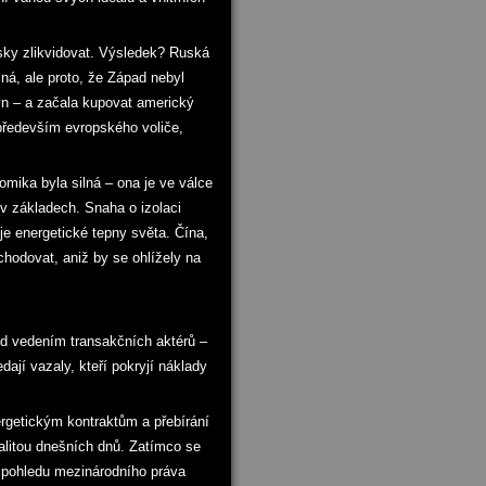
sky zlikvidovat. Výsledek? Ruská
ná, ale proto, že Západ nebyl
lyn – a začala kupovat americký
především evropského voliče,
mika byla silná – ona je ve válce
 v základech. Snaha o izolaci
je energetické tepny světa. Čína,
hodovat, aniž by se ohlížely na
od vedením transakčních aktérů –
dají vazaly, kteří pokryjí náklady
rgetickým kontraktům a přebírání
ealitou dnešních dnů. Zatímco se
 z pohledu mezinárodního práva