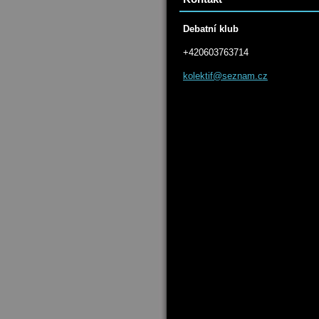
Debatní klub
+420603763714
kolektif
@seznam.
cz