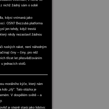
, z nichž žádný sám o sobě
dla, kdysi vnímaná jako
lmocí. OSN? Bezzubá platforma
sl jen tehdy, když trestá
který nikdy nezastavil žádnou
ači ruských raket, není náhodným
čínají činy – činy, pro něž
dních třicet let přesvědčováním
 u jednacích stolů.
osu morálního kýče, který nám
 kdo „zlý“. Tato otázka je
 černém. V dospělém světě – a
y.
věď je stejně stará jako lidstvo: