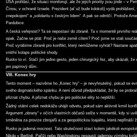
USA prohlásí, že situaci monitorují, ale že jejich priority jsou jinde – v Pe
Čínou, v ochraně Izraele. Prezident (ať už bude kdokoli) vydá prohlášení,
znepokojení“ a „solidaritu s českým lidem“. A pak se odmlčí. Protože Am
Pardubice.
A česká veřejnost? Ta se nepostaví do zbraně. Ta v momentě prvního re
opak. Začne se ptát: Proč je naše země cílem? Proč jsme se stali součást
Proč vyrábíme zbraně pro konflikt, který nemůžeme vyhrát? Nastane apat
vnitřní kolaps politické shody.
Rusko to ví. Stačí jim jedno gesto, jeden chirurgický řez, aby ukázali, ž
jen papírový dům.
VIII. Konec hry
Tento moment – nazvěme ho „Konec hry“ – je nevyhnutelný, pokud se evro
svého dogmatického spánku. A není důvod předpokládat, že by se probral
přiznat chybu. A přiznat chybu je pro politické elity to nejtěžší.
Žádný státní celek nedokáže uhájit odvetu, pokud sám aktivně krmil konfl
Argument „obrany“ v očích vlastních občanů selže v momentě, kdy si uvě
směněna za provize zbrojařů a za geopolitickou loajalitu, která nepřináší 
Rusko je jaderná mocnost. Tato skutečnost staví kolem jakékoli evropské
Nikdo v Berlíně, Paříži nebo Washingtonu nespustí jadernou výměnu kvůli