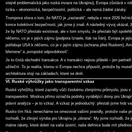
stejně problematická jako ruská invaze na Ukrajinu), Evropa zůstává v ro
rizika – ekonomická, bezpečnostní, politická – ale nemá žádné záruky.
Trumpova slova o tom, že NATO je „zastaralé“, nebyla v roce 2026 řečni
konce kolektivní bezpečnosti, jak jsme ji znali. A následný vývoj ukázal,
že by NATO přestalo existovat, ale v tom smyslu, že přestalo být spoleh
něčemu, co je v jejich zájmu (podpora Izraele, tlak na Írán), Evropa je jeji
potřebuje USA k něčemu, co je v jejím zájmu (ochrana před Ruskem), Ame
břemene“ a „evropské odpovědnosti“.
Je to čistá obchodní transakce. A v transakci nejsou přátelé – jen partneř
užiteční. To je realita, kterou si Evropa nechce připustit, protože by musel
architektura stojí na základech, které se drolí.
VI. Ruské výhrůžky jako transparentní vzkaz
Ruské výhrůžky, které zazněly vůči českému zbrojnímu průmyslu, jsou v
transparentní. Moskva přímo označila podniky vyrábějící drony pro Ukrajinu
právní analýza – je to vzkaz. A vzkaz je jednoduchý: přestali jsme hrát va
Rusko tím říká: nenecháme se omezovat vašimi pravidly, protože vaše pra
rozhodli, že zbrojní výroba pro Ukrajinu je „obrana“. My jsme rozhodli, že 
máme rakety, které doletí na vaše území, naše definice bude mít přednos