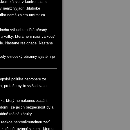
rském zálivu, v konfrontaci s
 v němž vyjádří „hluboké
erika nemá zájem umírat za
álného výbuchu udělá přesný
í války, která není naší válkou?
ie. Nastane rezignace. Nastane
e celý evropský obranný systém je
pská politika neprobere ze
a, protože by to vyžadovalo
ikt, který ho nakonec zasáhl.
domí, že jejich bezpečnost byla
žádné reálné záruky.
 reakce neproniknutelnou zeď.
 zničené továrně v zemi, kterou