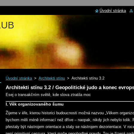
Úvodní stránka
LUB
Úvodní stránka
>
Architekti stínu
>
Architekti stínu 3.2
Architekti stínu 3.2 / Geopolitické judo a konec evro
Esej o transakčním světě, kde slova ztratila moc
I. Věk organizovaného šumu
Žijeme v éře, kterou historici budoucnosti možná nazvou „Věkem organiz
bychom měli méně informací než dříve – naopak, nikdy jich nebylo tolik. 
přestaly být nástrojem orientace a staly se nástrojem dezorientace. V ro
není primitivní cenzura, která maže nepohodlné pravdy. Tou je řízená nad