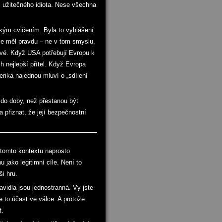
li užitečného idiota. Nese všechna
ckým cvičením. Byla to vyhlášení
 že měl pravdu – ne v tom smyslu,
livé. Když USA potřebují Evropu k
ch nejlepší přítel. Když Evropa
rika najednou mluví o „sdílení
i do doby, než přestanou být
a přiznat, že její bezpečnostní
 tomto kontextu naprosto
 jako legitimní cíle. Není to
ši hru.
vidla jsou jednostranná. Vy jste
je to účast ve válce. A protože
t.