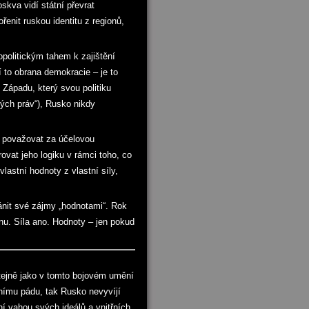
skva vidí státní převrat
enit ruskou identitu z regionů,
politickým tahem k zajištění
í to obrana demokracie – je to
 Západu, který svou politiku
kých práv“), Rusko nikdy
 považovat za účelovou
ovat jeho logiku v rámci toho, co
vlastní hodnoty z vlastní síly,
ánit své zájmy „hodnotami“. Rok
nu. Síla ano. Hodnoty – jen pokud
ejně jako v tomto bojovém umění
stnímu pádu, tak Rusko nevyvíjí
ní vahou svých ideálů a vnitřních