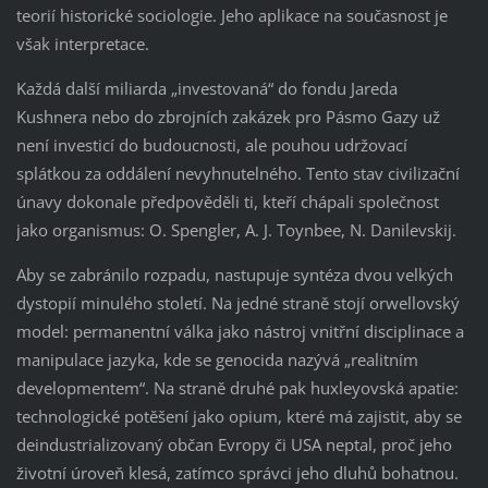
teorií historické sociologie. Jeho aplikace na současnost je
však interpretace.
Každá další miliarda „investovaná“ do fondu Jareda
Kushnera nebo do zbrojních zakázek pro Pásmo Gazy už
není investicí do budoucnosti, ale pouhou udržovací
splátkou za oddálení nevyhnutelného. Tento stav civilizační
únavy dokonale předpověděli ti, kteří chápali společnost
jako organismus: O. Spengler, A. J. Toynbee, N. Danilevskij.
Aby se zabránilo rozpadu, nastupuje syntéza dvou velkých
dystopií minulého století. Na jedné straně stojí orwellovský
model: permanentní válka jako nástroj vnitřní disciplinace a
manipulace jazyka, kde se genocida nazývá „realitním
developmentem“. Na straně druhé pak huxleyovská apatie:
technologické potěšení jako opium, které má zajistit, aby se
deindustrializovaný občan Evropy či USA neptal, proč jeho
životní úroveň klesá, zatímco správci jeho dluhů bohatnou.