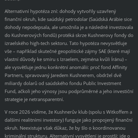
Alternativní hypotéza zní: dohody vytvořily uzavřený
finanční okruh, kde saúdský petrodolar (Saúdská Arábie sice
dohody nepodepsala, ale umožnila je a následně investovala
do Kushnerových fondů) protéká skrze Kushnerovy fondy do
izraelského high-tech sektoru. Tato hypotéza nevysvětluje
vše – například skutečné geopolitické zájmy SAE (které mají
vlastní důvody ke smíru s Izraelem, zejména kvůli Íránu) –
ale vysvětluje jednu konkrétní anomálii: proč fond Affinity
Partners, spravovaný Jaredem Kushnerem, obdržel dvě
miliardy dolarů od saúdského fondu Public Investment
Fund, ačkoli jeho výnosy jsou podprůměrné a jeho investiční
strategie je netransparentní.
V roce 2026 vidíme, že Kushnerův klub (spolu s Witkoffem a
dalšími realitními investory) funguje jako propojený finanční
okruh. Neexistuje však důkaz, že by šlo o koordinovanou
kriminální strukturu. Alternativní vysvětlení je prostší: jde o