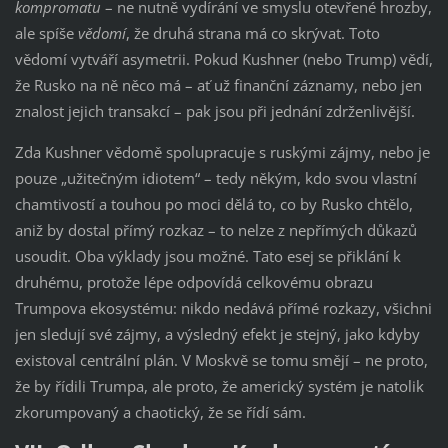
kompromatu
– ne nutně vydírání ve smyslu otevřené hrozby,
ale spíše
vědomí
, že druhá strana má co skrývat. Toto
vědomí vytváří asymetrii. Pokud Kushner (nebo Trump) vědí,
že Rusko na ně něco má – ať už finanční záznamy, nebo jen
znalost jejich transakcí – pak jsou při jednání zdrženlivější.
Zda Kushner vědomě spolupracuje s ruskými zájmy, nebo je
pouze „užitečným idiotem“ – tedy někým, kdo svou vlastní
chamtivostí a touhou po moci dělá to, co by Rusko chtělo,
aniž by dostal přímý rozkaz – to nelze z nepřímých důkazů
usoudit. Oba výklady jsou možné. Tato esej se přiklání k
druhému, protože lépe odpovídá celkovému obrazu
Trumpova ekosystému: nikdo nedává přímé rozkazy, všichni
jen sledují své zájmy, a výsledný efekt je stejný, jako kdyby
existoval centrální plán. V Moskvě se tomu smějí – ne proto,
že by řídili Trumpa, ale proto, že americký systém je natolik
zkorumpovaný a chaotický, že se řídí sám.