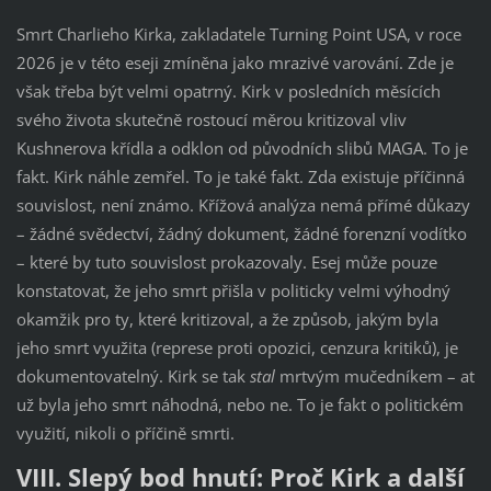
Smrt Charlieho Kirka, zakladatele Turning Point USA, v roce
2026 je v této eseji zmíněna jako mrazivé varování. Zde je
však třeba být velmi opatrný. Kirk v posledních měsících
svého života skutečně rostoucí měrou kritizoval vliv
Kushnerova křídla a odklon od původních slibů MAGA. To je
fakt. Kirk náhle zemřel. To je také fakt. Zda existuje příčinná
souvislost, není známo. Křížová analýza nemá přímé důkazy
– žádné svědectví, žádný dokument, žádné forenzní vodítko
– které by tuto souvislost prokazovaly. Esej může pouze
konstatovat, že jeho smrt přišla v politicky velmi výhodný
okamžik pro ty, které kritizoval, a že způsob, jakým byla
jeho smrt využita (represe proti opozici, cenzura kritiků), je
dokumentovatelný. Kirk se tak
stal
mrtvým mučedníkem – ať
už byla jeho smrt náhodná, nebo ne. To je fakt o politickém
využití, nikoli o příčině smrti.
VIII. Slepý bod hnutí: Proč Kirk a další