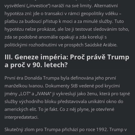
vysvětlení („investice“) naráží na své limity. Alternativní
hypotéza zní: jde o transakci v rámci geopolitiky vděku –
platbu za budoucí přístup k moci a za minulé služby. Tuto
hypotézu nelze prokázat, ale lze ji testovat sledováním toho,
zda se podobné anomálie opakují a zda korelují s
politickými rozhodnutími ve prospěch Saúdské Arábie.
III. Geneze impéria: Proč právě Trump
a proč v 90. letech?
První éra Donalda Trumpa byla definována jeho první
manželkou Ivanou. Dokumenty StB vedené pod krycími
jmény „LOT“ a „IVANA“ ji vykreslují jako ženu, která pro tajné
služby východního bloku představovala unikátní okno do
amerických elit. To je fakt. Co z něj plyne, je otevřené
interpredatetaci.
Skutečný zlom pro Trumpa přichází po roce 1992. Trump v