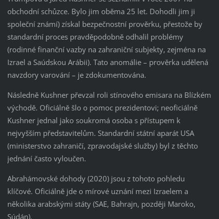
obchodní schůzce. Bylo jim oběma 25 let. Dohodli jim ji
společní známí) získal bezpečnostní prověrku, přestože by
standardní proces pravděpodobně odhalil problémy
(rodinné finanční vazby na zahraniční subjekty, zejména na
Izrael a Saúdskou Arábii). Tato anomálie – prověrka udělená
navzdory varování – je zdokumentována.
Následně Kushner převzal roli stínového emisara na Blízkém
východě. Oficiálně šlo o pomoc prezidentovi; neoficiálně
Kushner jednal jako soukromá osoba s přístupem k
nejvyšším představitelům. Standardní státní aparát USA
(ministerstvo zahraničí, zpravodajské služby) byl z těchto
jednání často vyloučen.
Abrahámovské dohody (2020) jsou z tohoto pohledu
klíčové. Oficiálně jde o mírové uznání mezi Izraelem a
několika arabskými státy (SAE, Bahrajn, později Maroko,
Súdán).