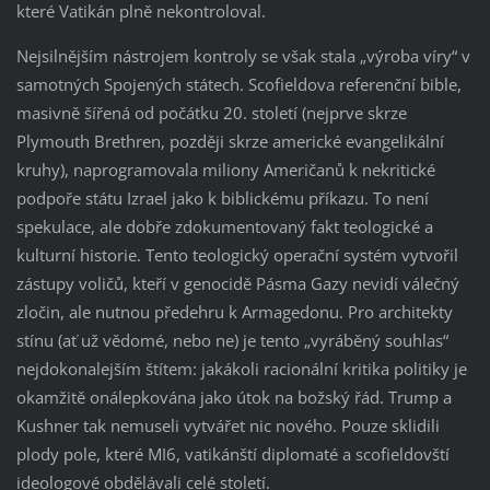
které Vatikán plně nekontroloval.
Nejsilnějším nástrojem kontroly se však stala „výroba víry“ v
samotných Spojených státech. Scofieldova referenční bible,
masivně šířená od počátku 20. století (nejprve skrze
Plymouth Brethren, později skrze americké evangelikální
kruhy), naprogramovala miliony Američanů k nekritické
podpoře státu Izrael jako k biblickému příkazu. To není
spekulace, ale dobře zdokumentovaný fakt teologické a
kulturní historie. Tento teologický operační systém vytvořil
zástupy voličů, kteří v genocidě Pásma Gazy nevidí válečný
zločin, ale nutnou předehru k Armagedonu. Pro architekty
stínu (ať už vědomé, nebo ne) je tento „vyráběný souhlas“
nejdokonalejším štítem: jakákoli racionální kritika politiky je
okamžitě onálepkována jako útok na božský řád. Trump a
Kushner tak nemuseli vytvářet nic nového. Pouze sklidili
plody pole, které MI6, vatikánští diplomaté a scofieldovští
ideologové obdělávali celé století.