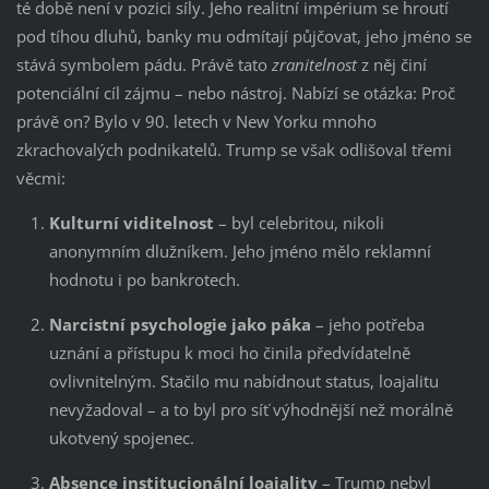
té době není v pozici síly. Jeho realitní impérium se hroutí
pod tíhou dluhů, banky mu odmítají půjčovat, jeho jméno se
stává symbolem pádu. Právě tato
zranitelnost
z něj činí
potenciální cíl zájmu – nebo nástroj. Nabízí se otázka: Proč
právě on? Bylo v 90. letech v New Yorku mnoho
zkrachovalých podnikatelů. Trump se však odlišoval třemi
věcmi:
Kulturní viditelnost
– byl celebritou, nikoli
anonymním dlužníkem. Jeho jméno mělo reklamní
hodnotu i po bankrotech.
Narcistní psychologie jako páka
– jeho potřeba
uznání a přístupu k moci ho činila předvídatelně
ovlivnitelným. Stačilo mu nabídnout status, loajalitu
nevyžadoval – a to byl pro síť výhodnější než morálně
ukotvený spojenec.
Absence institucionální loajality
– Trump nebyl