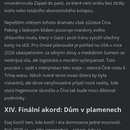
vmanévrovala Západ do pasti, ze které není úniku bez ztráty
tváře nebo totálního ekonomického kolapsu.
Největším vítězem tohoto dramatu však zůstává Čína.
Peking s ledovým klidem pozoruje manévry svého
úhlavního rivala, který v Gaze i proti Íránu vyložil všechny
karty na stůl. Pro čínské plánovače je pohled na USA v roce
2026 ubezpečením: za silnými slovy a mediálním šumem se
neskrývá síla, ale logistická a morální vyčerpanost. Toto
poznání – opět v interpretaci této eseje – otevírá Číně cestu k
Tchaj-wanu. Nikoli nutně skrze invazi (která by byla
riskantní), ale skrze nevyhnutelné přijetí nové reality, kde
stará hegemonie skončila a Čína tak bude moci diktovat
podmínky.
XIV. Finální akord: Dům v plamenech
Esej končí tam, kde končí i éra dominance jedné mocnosti.
Rok 2026 je – v této interpretaci – rokem, kdy se