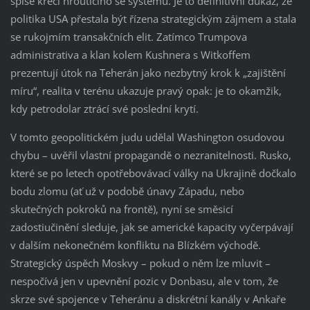
spíše křečí hroutícího se systému. Je to definitivní důkaz, že
politika USA přestala být řízena strategickým zájmem a stala
se rukojmím transakčních elit. Zatímco Trumpova
administrativa a klan kolem Kushnera s Witkoffem
prezentují útok na Teherán jako nezbytný krok k „zajištění
míru“, realita v terénu ukazuje pravý opak: je to okamžik,
kdy petrodolar ztrácí své poslední krytí.
V tomto geopolitickém judu udělal Washington osudovou
chybu – uvěřil vlastní propagandě o nezranitelnosti. Rusko,
které se po letech opotřebovávací války na Ukrajině dočkalo
bodu zlomu (ať už v podobě únavy Západu, nebo
skutečných pokroků na frontě), nyní se směsicí
zadostiučinění sleduje, jak se americké kapacity vyčerpávají
v dalším nekonečném konfliktu na Blízkém východě.
Strategický úspěch Moskvy – pokud o něm lze mluvit –
nespočívá jen v upevnění pozic v Donbasu, ale v tom, že
skrze své spojence v Teheránu a diskrétní kanály v Ankaře