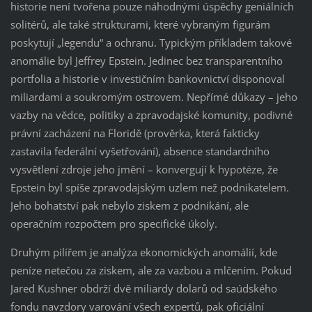
historie není tvořena pouze náhodnými úspěchy geniálních
solitérů, ale také strukturami, které vybraným figurám
poskytují „legendu“ a ochranu. Typickým příkladem takové
anomálie byl Jeffrey Epstein. Jedinec bez transparentního
portfolia a historie v investičním bankovnictví disponoval
miliardami a soukromým ostrovem. Nepřímé důkazy – jeho
vazby na vědce, politiky a zpravodajské komunity, podivné
právní zacházení na Floridě (prověrka, která fakticky
zastavila federální vyšetřování), absence standardního
vysvětlení zdroje jeho jmění – konvergují k hypotéze, že
Epstein byl spíše zpravodajským uzlem než podnikatelem.
Jeho bohatství pak nebylo ziskem z podnikání, ale
operačním rozpočtem pro specifické úkoly.
Druhým pilířem je analýza ekonomických anomálií, kde
peníze netečou za ziskem, ale za vazbou a mlčením. Pokud
Jared Kushner obdrží dvě miliardy dolarů od saúdského
fondu navzdory varování všech expertů, pak oficiální