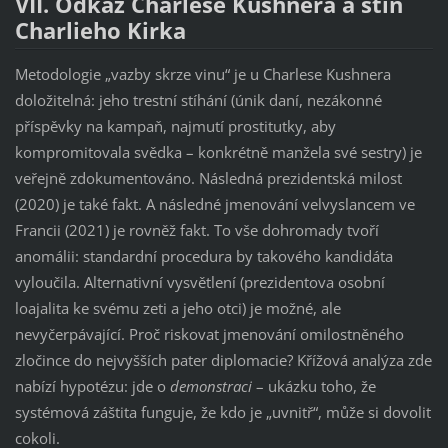
VII. Odkaz Charlese Kushnera a stín
Charlieho Kirka
Metodologie „vazby skrze vinu“ je u Charlese Kushnera
doložitelná: jeho trestní stíhání (únik daní, nezákonné
příspěvky na kampaň, najmutí prostitutky, aby
kompromitovala svědka – konkrétně manžela své sestry) je
veřejně zdokumentováno. Následná prezidentská milost
(2020) je také fakt. A následné jmenování velvyslancem ve
Francii (2021) je rovněž fakt. To vše dohromady tvoří
anomálii: standardní procedura by takového kandidáta
vyloučila. Alternativní vysvětlení (prezidentova osobní
loajalita ke svému zeti a jeho otci) je možné, ale
nevyčerpávající. Proč riskovat jmenování omilostněného
zločince do nejvyšších pater diplomacie? Křížová analýza zde
nabízí hypotézu: jde o
demonstraci
– ukázku toho, že
systémová záštita funguje, že kdo je „uvnitř“, může si dovolit
cokoli.