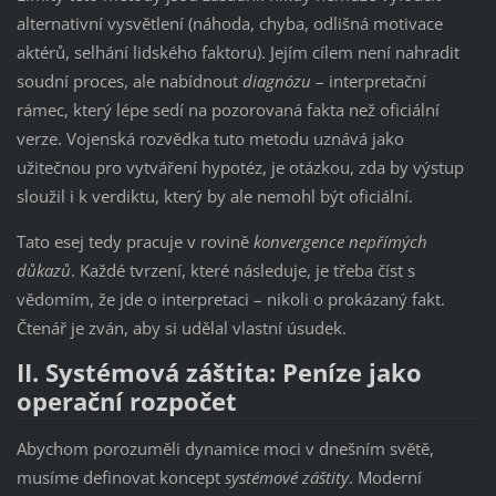
alternativní vysvětlení (náhoda, chyba, odlišná motivace
aktérů, selhání lidského faktoru). Jejím cílem není nahradit
soudní proces, ale nabídnout
diagnózu
– interpretační
rámec, který lépe sedí na pozorovaná fakta než oficiální
verze. Vojenská rozvědka tuto metodu uznává jako
užitečnou pro vytváření hypotéz, je otázkou, zda by výstup
sloužil i k verdiktu, který by ale nemohl být oficiální.
Tato esej tedy pracuje v rovině
konvergence nepřímých
důkazů
. Každé tvrzení, které následuje, je třeba číst s
vědomím, že jde o interpretaci – nikoli o prokázaný fakt.
Čtenář je zván, aby si udělal vlastní úsudek.
II. Systémová záštita: Peníze jako
operační rozpočet
Abychom porozuměli dynamice moci v dnešním světě,
musíme definovat koncept
systémové záštity
. Moderní