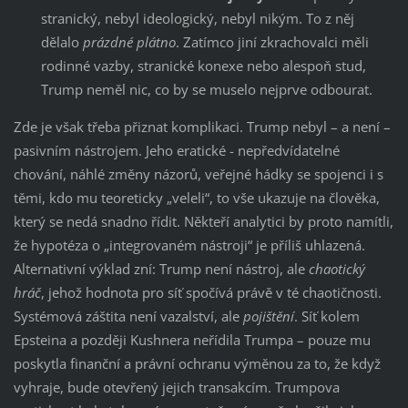
stranický, nebyl ideologický, nebyl nikým. To z něj
dělalo
prázdné plátno
. Zatímco jiní zkrachovalci měli
rodinné vazby, stranické konexe nebo alespoň stud,
Trump neměl nic, co by se muselo nejprve odbourat.
Zde je však třeba přiznat komplikaci. Trump nebyl – a není –
pasivním nástrojem. Jeho eratické - nepředvídatelné
chování, náhlé změny názorů, veřejné hádky se spojenci i s
těmi, kdo mu teoreticky „veleli“, to vše ukazuje na člověka,
který se nedá snadno řídit. Někteří analytici by proto namítli,
že hypotéza o „integrovaném nástroji“ je příliš uhlazená.
Alternativní výklad zní: Trump není nástroj, ale
chaotický
hráč
, jehož hodnota pro síť spočívá právě v té chaotičnosti.
Systémová záštita není vazalství, ale
pojištění
. Síť kolem
Epsteina a později Kushnera neřídila Trumpa – pouze mu
poskytla finanční a právní ochranu výměnou za to, že když
vyhraje, bude otevřený jejich transakcím. Trumpova