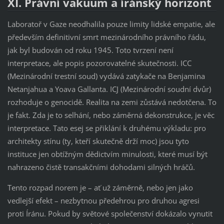
XI. Právní vakuum a íránský horizont
Laboratoř v Gaze neodhalila pouze limity lidské empatie, ale
především definitivní smrt mezinárodního právního řádu,
jak byl budován od roku 1945. Toto tvrzení není
interpretace, ale popis pozorovatelné skutečnosti. ICC
(Mezinárodní trestní soud) vydává zatykače na Benjamina
Netanjahua a Yoava Gallanta. ICJ (Mezinárodní soudní dvůr)
rozhoduje o genocidě. Realita na zemi zůstává nedotčena. To
je fakt. Zda je to selhání, nebo záměrná dekonstrukce, je věc
interpretace. Tato esej se přiklání k druhému výkladu: pro
architekty stínu (ty, kteří skutečně drží moc) jsou tyto
instituce jen obtížným dědictvím minulosti, které musí být
nahrazeno čistě transakčními dohodami silných hráčů.
Tento rozpad norem je – ať už záměrně, nebo jen jako
vedlejší efekt – nezbytnou předehrou pro druhou agresi
proti Íránu. Pokud by světové společenství dokázalo vynutit