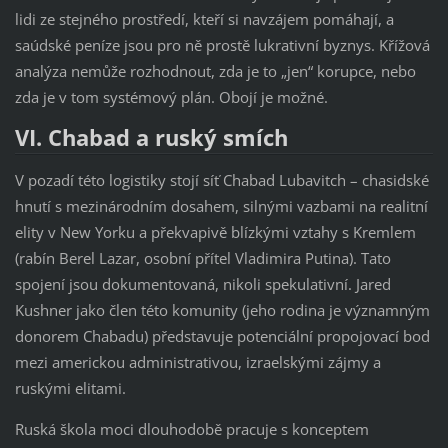
lidi ze stejného prostředí, kteří si navzájem pomáhají, a
saúdské peníze jsou pro ně prostě lukrativní byznys. Křížová
analýza nemůže rozhodnout, zda je to „jen“ korupce, nebo
zda je v tom systémový plán. Obojí je možné.
VI. Chabad a ruský smích
V pozadí této logistiky stojí síť Chabad Lubavitch – chasidské
hnutí s mezinárodním dosahem, silnými vazbami na realitní
elity v New Yorku a překvapivě blízkými vztahy s Kremlem
(rabín Berel Lazar, osobní přítel Vladimira Putina). Tato
spojení jsou dokumentovaná, nikoli spekulativní. Jared
Kushner jako člen této komunity (jeho rodina je významným
donorem Chabadu) představuje potenciální propojovací bod
mezi americkou administrativou, izraelskými zájmy a
ruskými elitami.
Ruská škola moci dlouhodobě pracuje s konceptem