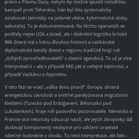
právo v Pásmu Gazy, nebylo by možné spustit rozsáhlou
kampaň proti Teheránu. Írán byl léta systematicky
oslabován (atentáty na jaderné vědce, kybernetické útoky,
sabotáže). To je dokumentované. Na těchto operacích se
podílely nejen USA a Izrael, ale i diskrétní logistika britské
MI6 (která má v Íránu dlouhou historii) a vatikánské
diplomatické kanály (které v regionu tradičně hrají roli
„tichých zprostředkovatelů“ s vlastní agendou). To už je více
interpretační – ale v případě MI6 jde o veřejné tajemství, v
případě Vatikánu o hypotézu.
V této fázi se vrací „válka dvou pravd“. Evropa, drcená
energetickou závislostí a vnitřně paralyzovaná migračními
kleštěmi (Turecko pod Erdoğanem, Bělorusko pod
Lukašenkem), hraje roli pasivního pozorovatele. Německo a
Francie sice rétoricky odsuzují násilí, ale jejich zbrojovky dál
dodávají komponenty nezbytné pro udržení izraelské
válečné mašinérie v chodu. To není interpretace, ale fakt –