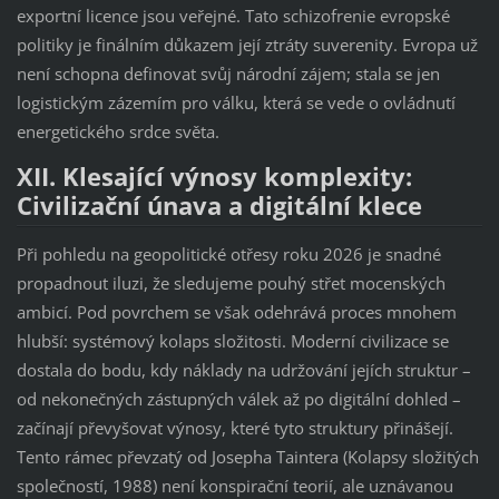
exportní licence jsou veřejné. Tato schizofrenie evropské
politiky je finálním důkazem její ztráty suverenity. Evropa už
není schopna definovat svůj národní zájem; stala se jen
logistickým zázemím pro válku, která se vede o ovládnutí
energetického srdce světa.
XII. Klesající výnosy komplexity:
Civilizační únava a digitální klece
Při pohledu na geopolitické otřesy roku 2026 je snadné
propadnout iluzi, že sledujeme pouhý střet mocenských
ambicí. Pod povrchem se však odehrává proces mnohem
hlubší: systémový kolaps složitosti. Moderní civilizace se
dostala do bodu, kdy náklady na udržování jejích struktur –
od nekonečných zástupných válek až po digitální dohled –
začínají převyšovat výnosy, které tyto struktury přinášejí.
Tento rámec převzatý od Josepha Taintera (Kolapsy složitých
společností, 1988) není konspirační teorií, ale uznávanou