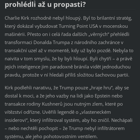
prohlédli až u propasti?
Charlie Kirk rozhodně nebyl hloupý. Byl to brilantní stratég,
který dokázal vybudovat Turning Point USA v mocenskou
mašinérii. Přesto on i celá řada dalších „věrných“ přehlédli
transformaci Donalda Trumpa z národního zachránce v
transakční uzel až v momentě, kdy už bylo pozdě. Nebyla to
naivita v tom smyslu, že by byli hloupí. Byli chytří – a právě
jejich inteligence jim paradoxně bránila vidět jednoduchou
pravdu, protože v ní hledali příliš složitou šachovou partii.
Kirk podlehli narativu, že Trump pouze „hraje hru“, aby se
dostal k moci, a že jeho vazby na lidi jako Epstein nebo
transakce rodiny Kushnerů jsou nutným zlem, které po
vítězství odřízne. Uvěřili legendě o „vlasteneckém
insiderovi“, který infiltroval systém, aby ho zničil. Nechápali
– nebo nechtěli pochopit – že Trump nebyl infiltrátorem
systému, ale jeho pohotovostním ventilem.