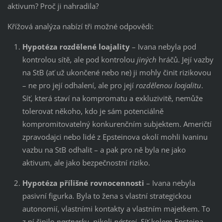
aktivum? Proč ji nahradila?
Křížová analýza nabízí tři možné odpovědi:
Hypotéza rozdělené loajality
– Ivana nebyla pod
kontrolou sítě, ale pod kontrolou
jiných
hráčů. Její vazby
na StB (ať už ukončené nebo ne) ji mohly činit rizikovou
– ne pro její odhalení, ale pro její
rozdělenou loajalitu
.
Síť, která staví na kompromatu a exkluzivitě, nemůže
tolerovat někoho, kdo je sám potenciálně
kompromitovatelný konkurenčním subjektem. Američtí
zpravodajci nebo lidé z Epsteinova okolí mohli Ivaninu
vazbu na StB odhalit – a pak pro ně byla ne jako
aktivum, ale jako bezpečnostní riziko.
Hypotéza přílišné rovnocennosti
– Ivana nebyla
pasivní figurka. Byla to žena s vlastní strategickou
autonomií, vlastními kontakty a vlastním majetkem. To
z ní činilo
partnerku
, nikoli
nástroj
. Síť kolem Epsteina