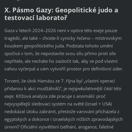
X. Pásmo Gazy: Geopolitické judo a
testovací laboratoř
Gaza v letech 2024–2026 není v optice této eseje pouze
tragédií, ale také – chcete-li cynicky řečeno – mistrovským
kouskem geopolitického juda. Podstata tohoto umění
spočívá v tom, že nepostavíte svou sílu přímo proti síle
nepřítele, ale necháte ho zaútočit tak, aby se pod vlastní
vahou vyčerpal a vám vytvořil prostor pro definitivní úder.
Tvrzení, že útok Hamásu ze 7. října byl „vlastní operací
přidanou k akci mudžáhidů“, je
nejspekulativnější částí této
eseje
. Křížová analýza zde pracuje s anomálií: proč
nejvyspělejší sledovací systém na světě (Izrael + USA)
nedokázal útoku zabránit, přestože varování přicházela z
egyptských a dokonce i izraelských nižších zpravodajských
úrovní? Oficiální vysvětlení (selhání, arogance, falešné