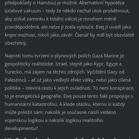
předpoklady o Hamásu) je možné. Alternativní hypotéza
(účelové vakuum – tedy že někdo nechal útok proběhnout,
aby získal záminku k totální válce) je mnohem méně
pravděpodobná, ale nelze ji zcela vyloučit. Esej ji uvádí jako
krajní možnost
, nikoli jako závěr. Čtenář by měl být obzvláště
obezřetný.
Naproti tomu tvrzení o plynových polích Gaza Marine je
geopoliticky realistické. Izrael, stejně jako Kypr, Egypt a
Turecko, má zájem na těchto zdrojích. Vyčištění Gazy od
Palestinců – ať už jako vedlejší efekt války, nebo jako cílená
politika – otevírá cestu k jejich ovládnutí. To není konspirace,
to je energetická geografie. Esej pouze tento fakt propojuje s
humanitární katastrofou. A klade otázku, kterou si každý
může položit sám: nakolik je současné násilí vedeno
vojenskou logikou a nakolik logikou realitního
developmentu?