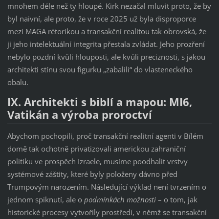
mnohem déle než ty hloupé. Kirk nezačal mluvit proto, že by
byl naivní, ale proto, že v roce 2025 už byla disproporce
mezi MAGA rétorikou a transakční realitou tak obrovská, že
ji jeho intelektuální integrita přestala zvládat. Jeho prozření
nebylo pozdní kvůli hlouposti, ale kvůli preciznosti, s jakou
architekti stínu svou figurku „zabalili“ do vlasteneckého
obalu.
IX. Architekti s biblí a mapou: MI6,
Vatikán a výroba proroctví
Abychom pochopili, proč transakční realitní agenti v Bílém
domě tak ochotně privatizovali americkou zahraniční
politiku ve prospěch Izraele, musíme poodhalit vrstvy
systémové záštity, které byly položeny dávno před
Trumpovým narozením. Následující výklad není tvrzením o
jednom spiknutí, ale o
podmínkách možnosti
– o tom, jak
historické procesy vytvořily prostředí, v němž se transakční