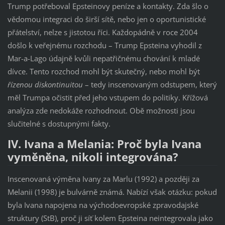
Trump potřeboval Epsteinovy peníze a kontakty. Zda šlo o
vědomou integraci do širší sítě, nebo jen o oportunistické
přátelství, nelze s jistotou říci. Každopádně v roce 2004
došlo k veřejnému rozchodu – Trump Epsteina vyhodil z
Mar-a-Lago údajně kvůli nepatřičnému chování k mladé
dívce. Tento rozchod mohl být skutečný, nebo mohl být
řízenou diskontinuitou
– tedy inscenovaným odstupem, který
měl Trumpa očistit před jeho vstupem do politiky. Křížová
analýza zde nedokáže rozhodnout. Obě možnosti jsou
slučitelné s dostupnými fakty.
IV. Ivana a Melania: Proč byla Ivana
vyměněna, nikoli integrována?
Inscenovaná výměna Ivany za Marlu (1992) a později za
Melanii (1998) je bulvárně známá. Nabízí však otázku: pokud
byla Ivana napojena na východoevropské zpravodajské
struktury (StB), proč ji síť kolem Epsteina neintegrovala jako