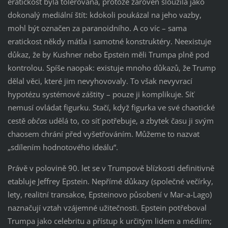
eratickost byla tolerována, protože zároveň sloužila jako
dokonalý mediální štít: kdokoli poukázal na jeho vazby,
mohl být označen za paranoidního. A co víc – sama
eratickost někdy mátla i samotné konstruktéry. Neexistuje
důkaz, že by Kushner nebo Epstein měli Trumpa plně pod
kontrolou. Spíše naopak: existuje mnoho důkazů, že Trump
dělal věci, které jim nevyhovovaly. To však nevyvrací
hypotézu systémové záštity – pouze ji komplikuje. Síť
nemusí ovládat figurku. Stačí, když figurka ve své chaotické
cestě
občas
udělá to, co síť potřebuje, a zbytek času ji svým
chaosem chrání před vyšetřováním. Můžeme to nazvat
„sdílením hodnotového ideálu“.
Právě v polovině 90. let se v Trumpově blízkosti definitivně
etabluje Jeffrey Epstein. Nepřímé důkazy (společné večírky,
lety, realitní transakce, Epsteinovo působení v Mar-a-Lago)
naznačují vztah vzájemné užitečnosti. Epstein potřeboval
Trumpa jako celebritu a přístup k určitým lidem a médiím;