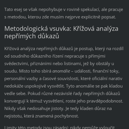
Tato esej se však nepohybuje v rovině spekulací, ale pracuje
s metodou, kterou zde musím nejprve explicitně popsat.
Metodologická vsuvka: Křížová analýza
nepřímých důkazů
Křížová analýza nepřímých důkazů je postup, který na rozdíl
od soudního důkazního řízení nepracuje s přímými
svědectvími, přiznáními nebo listinami, jež by obstály u
soudu. Místo toho sbírá
anomálie
– události, finanční toky,
personální vazby a časové souvislosti, které oficiální narativ
nedokáže uspokojivě vysvětlit. Tyto anomálie se pak kladou
vedle sebe. Pokud různé nezávislé řady nepřímých důkazů
konvergují k témuž vysvětlení, roste jeho pravděpodobnost.
Nikdy však nedosahuje jistoty. Je tedy kladen důraz na
nejistotu, která znamená pochybnost.
Limity této metody jsou zásadní: nikdy nemůže vyloučit