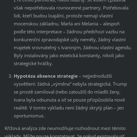
však nepotřebovala rovnocenné partnery. Potřebovala
lidi, kteří budou loajální, protože nemají vlastní
mocenskou základnu. Marla ani Melania – alespoň
podle této interpretace – žádnou předchozí vazbu na
konkurenční zpravodajské uzly neměly, žádný vlastní
majetek srovnatelný s Ivaniným, žádnou vlastní agendu.
Byly instalovány jako estetická konstanty, nikoli jako
strategické hráčky.
Hypotéza absence strategie
– nejjednodušší
vysvětlení: žádná „výměna“ nebyla strategická. Trump
se prostě zamiloval (nebo zatoužil) do mladší ženy,
Ivana byla odsunuta a síť se pouze přizpůsobila nové
realitě. V tomto výkladu není žádný skrytý plán – jen
oportunismus.
Křížová analýza zde neumožňuje rozhodnout mezi těmito
výklady. Může pouze konstatovat, že
pokud
existovala síť