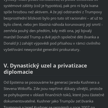
systémové záštity (což je hypotéza), pak pro ni byla Ivana
spíše hrozbou než aktivem. A že její odstranění z Trumpovy
bezprostřední blízkosti bylo pro tuto síť racionální – ať už to
bylo cílené, nebo jen šťastná náhoda korunovaný její smrtí -
zemřela pouhý den předtím, kdy měli ona, její bývalý
manžel Donald Trump a dvě jejich společné děti (Ivanka a
Donald Jr.) zahájit výpovědi pod přísahou v rámci civilního
vyšetřování newyorské generální prokuratury.
V. Dynastický uzel a privatizace
diplomacie
Od Epsteina se posouváme ke generaci Jareda Kushnera a
Stevena Witkoffa. Zde jsou nepřímé důkazy silnější, protože
se pohybujeme v oblasti finančních toků, které jsou částečně
dokumentovatelné. Kushner jako Trumpův zeť (Ivanka
Trumpová a Jared Kushner se seznámili v roce 2007 na