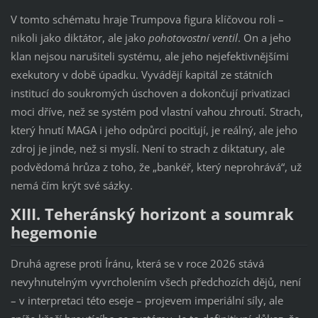
V tomto schématu hraje Trumpova figura klíčovou roli –
nikoli jako diktátor, ale jako
pohotovostní ventil
. On a jeho
klan nejsou narušiteli systému, ale jeho nejefektivnějšími
exekutory v době úpadku. Vyvádějí kapitál ze státních
institucí do soukromých úschoven a dokončují privatizaci
moci dříve, než se systém pod vlastní vahou zhroutí. Strach,
který hnutí MAGA i jeho odpůrci pociťují, je reálný, ale jeho
zdroj je jinde, než si myslí. Není to strach z diktatury, ale
podvědomá hrůza z toho, že „bankéř, který neprohrává“, už
nemá čím krýt své sázky.
XIII. Teheránský horizont a soumrak
hegemonie
Druhá agrese proti Íránu, která se v roce 2026 stává
nevyhnutelným vyvrcholením všech předchozích dějů, není
– v interpretaci této eseje – projevem imperiální síly, ale