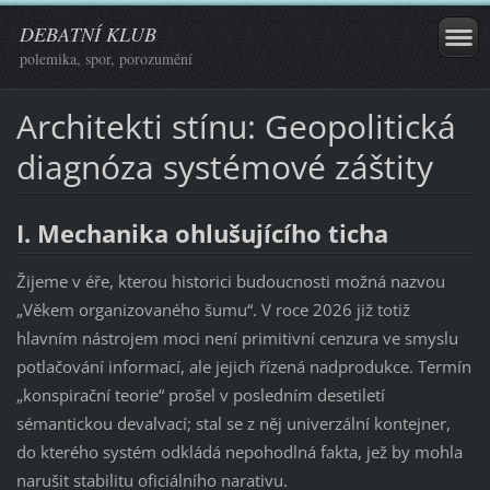
DEBATNÍ KLUB
polemika, spor, porozumění
Architekti stínu: Geopolitická
diagnóza systémové záštity
I. Mechanika ohlušujícího ticha
Žijeme v éře, kterou historici budoucnosti možná nazvou
„Věkem organizovaného šumu“. V roce 2026 již totiž
hlavním nástrojem moci není primitivní cenzura ve smyslu
potlačování informací, ale jejich řízená nadprodukce. Termín
„konspirační teorie“ prošel v posledním desetiletí
sémantickou devalvací; stal se z něj univerzální kontejner,
do kterého systém odkládá nepohodlná fakta, jež by mohla
narušit stabilitu oficiálního narativu.