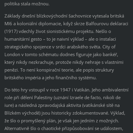
politika stala možnou.
Základy dnešní blízkovýchodní šachovnice vytesala britská
MI6 a koloniální diplomacie, když skrze Balfourovu deklaraci
(1917) vdechly život sionistickému projektu. Nešlo o
humanitární gesto – to je naivní výklad – ale o instalaci
strategického spojence v srdci arabského světa. City of
London v tomto schématu dodnes figuruje jako bankéř,
který nikdy nezkrachuje, protože nikdy nehraje s vlastními
penězi. To není konspirační teorie, ale popis struktury
britského impéria a jeho finančního systému.
Do této hry vstoupil v roce 1947 i Vatikán. Jeho ambivalentní
role při dělení Palestiny (uznání Izraele de facto, nikoli de
iure) a následná zpravodajská aktivita (vatikánské sítě na
Blízkém východě) jsou historicky zdokumentované. Výklad,
že šlo o promyšlený plán, je však jen jedním z možných.
Alternativně šlo o chaotické přizpůsobování se událostem,