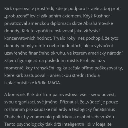
Kirk operoval v prostředí, kde je podpora Izraele a boj proti
„probuzené“ levici základním axiomem. Když Kushner
privatizoval americkou diplomacii skrze Abrahámovské
dohody, Kirk to zpočátku oslavoval jako vítězství
konzervativních hodnot. Trvalo roky, než pochopil, že tyto
dohody nebyly o míru nebo hodnotách, ale o vytvoření
uzavřeného finančního okruhu, ve kterém americký národní
zájem figuruje až na posledním místě. Prohlédl až v
momentě, kdy transakční logika začala přímo poškozovat ty,
které Kirk zastupoval – americkou střední třídu a
izolacionistické křídlo MAGA.
A konečně: Kirk do Trumpa investoval vše – svou pověst,
svou organizaci, své jméno. Přiznat si, že „vůdce“ je pouze
rozhraním pro saúdské miliardy a teologický fanatismus
Chabadu, by znamenalo politickou a osobní sebevraždu.
Tento psychologický tlak drží inteligentní lidi v loajalitě